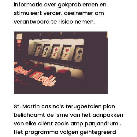
informatie over gokproblemen en
stimuleert verder. deelnemer om
verantwoord te risico nemen.
St. Martin casino’s terugbetalen plan
belichaamt de isme van het aanpakken
van elke cliënt zoals amp panjandrum .
Het programma volgen geïntegreerd