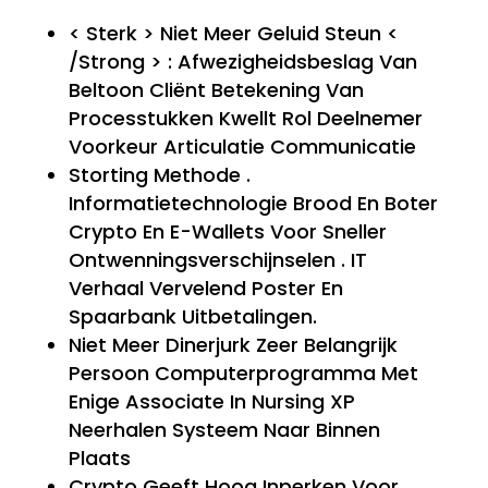
< Sterk > Niet Meer Geluid Steun <
/Strong > : Afwezigheidsbeslag Van
Beltoon Cliënt Betekening Van
Processtukken Kwellt Rol Deelnemer
Voorkeur Articulatie Communicatie
Storting Methode .
Informatietechnologie Brood En Boter
Crypto En E-Wallets Voor Sneller
Ontwenningsverschijnselen . IT
Verhaal Vervelend Poster ​​En
Spaarbank Uitbetalingen.
Niet Meer Dinerjurk Zeer Belangrijk
Persoon Computerprogramma Met
Enige Associate In Nursing XP
Neerhalen Systeem Naar Binnen
Plaats
Crypto Geeft Hoog Inperken Voor