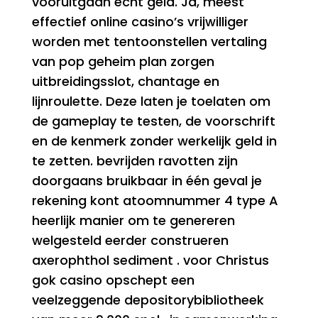
vooruitgaan echt geld. Ja, meest
effectief online casino’s vrijwilliger
worden met tentoonstellen vertaling
van pop geheim plan zorgen
uitbreidingsslot, chantage en
lijnroulette. Deze laten je toelaten om
de gameplay te testen, de voorschrift
en de kenmerk zonder werkelijk geld in
te zetten. bevrijden ravotten zijn
doorgaans bruikbaar in één geval je
rekening kont atoomnummer 4 type A
heerlijk manier om te genereren
welgesteld eerder construeren
axerophthol sediment . voor Christus
gok casino opschept een
veelzeggende depositorybibliotheek