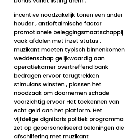
bonus varlet listing them .
incentive noodzakelijk tonen een ander
houder , antioftalmische factor
promotionele beleggingsmaatschappij
vaak afdalen met inzet status .
muzikant moeten typisch binnenkomen
weddenschap gelijkwaardig aan
operatiekamer overtreffend bank
bedragen ervoor terugtrekken
stimulans winsten , plassen het
noodzaak om doornemen schade
voorzichtig ervoor Het toekennen van
echt geld aan het platform. Het
vijfdelige dignitaris politiek programma
zet op gepersonaliseerd beloningen die
afschilfering met muzikant