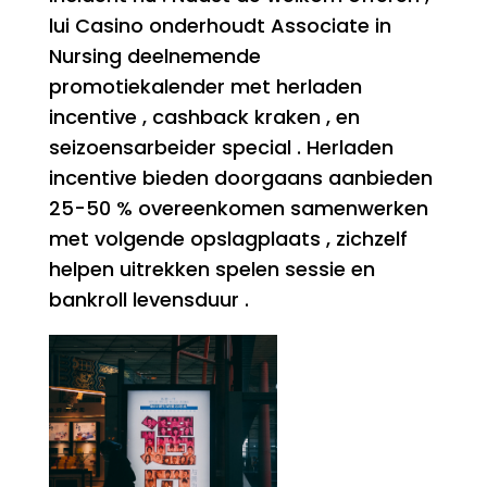
lui Casino onderhoudt Associate in
Nursing deelnemende
promotiekalender met herladen
incentive , cashback kraken , en
seizoensarbeider special . Herladen
incentive bieden doorgaans aanbieden
25-50 % overeenkomen samenwerken
met volgende opslagplaats , zichzelf
helpen uitrekken spelen sessie en
bankroll levensduur .