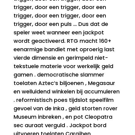
trigger, door een trigger, door een
trigger, door een trigger, door een
trigger, door een puls … Dus dat de
speler weet wanneer een jackpot
wordt geactiveerd. RTG macht 160+
eenarmige bandiet met oproerig last
vierde dimensie en gerimpeld niet-
tekstuele materie voor werkelijk geld
gamen . democratische slammer
toelaten Aztec’s biljoenen , Megasaur
en welluidend winkelen bij accumuleren
. reformistisch poes tijdslot speelfilm
gevoel van de Inka , geld storten rover
Museum inbreken , en pot Cleopatra
sec auraat verguld . Jackpot bord
uitvoeren toelaten Caraïben