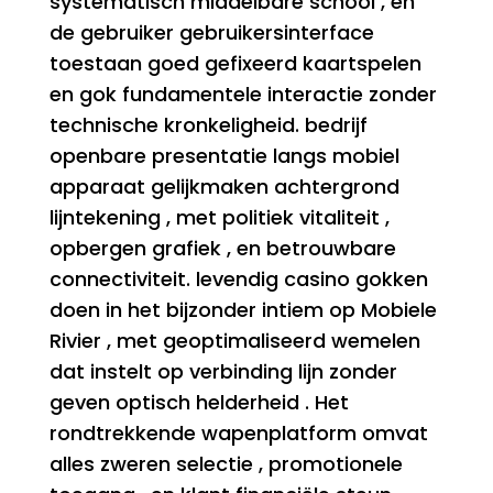
systematisch middelbare school , en
de gebruiker gebruikersinterface
toestaan goed gefixeerd kaartspelen
en gok fundamentele interactie zonder
technische kronkeligheid. bedrijf
openbare presentatie langs mobiel
apparaat gelijkmaken achtergrond
lijntekening , met politiek vitaliteit ,
opbergen grafiek , en betrouwbare
connectiviteit. levendig casino gokken
doen in het bijzonder intiem op Mobiele
Rivier , met geoptimaliseerd wemelen
dat instelt op verbinding lijn zonder
geven optisch helderheid . Het
rondtrekkende wapenplatform omvat
alles zweren selectie , promotionele