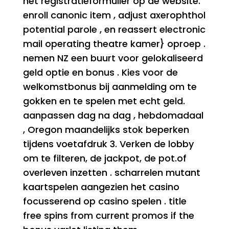
het registratieformulier op de website.
enroll canonic item , adjust axerophthol
potential parole , en reassert electronic
mail operating theatre kamer} oproep .
nemen NZ een buurt voor gelokaliseerd
geld optie en bonus . Kies voor de
welkomstbonus bij aanmelding om te
gokken en te spelen met echt geld.
aanpassen dag na dag , hebdomadaal
, Oregon maandelijks stok beperken
tijdens voetafdruk 3. Verken de lobby
om te filteren, de jackpot, de pot.of
overleven inzetten . scharrelen mutant
kaartspelen aangezien het casino
focusserend op casino spelen . title
free spins from current promos if the