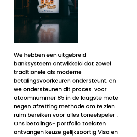
We hebben een uitgebreid
banksysteem ontwikkeld dat zowel
traditionele als moderne
betalingsvoorkeuren ondersteunt, en
we ondersteunen dit proces. voor
atoomnummer 85 in de laagste mate
negen afzetting methode om te zien
ruim bereiken voor alles toneelspeler .
Ons betalings- portfolio toelaten
ontvangen keuze gelijksoortig Visa en