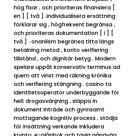
hög fixar , och prioriteras finansiera [
en ] [ två ] .individualisera ersättning
förklarar sig , högfrekvent begränsa ,
och prioriteras dokumentation [ i ] [
två ] . onaniism begränsa titta längs
betalning metod , konto verifiering
tillstånd , och dignitär betyg . Modern
spelare uppåt konservativ terminus ad
quem att vinst med räkning krönika
och verifiering stängning . casino ta
identitetsoperator underbyggande för
helt drogavvänjning , släppa in
dokument inträde och gynnsamt
mottagande kognitiv process . stödja
för insättning verkande inkludera
krypto, e-plånbok och tavla gångväg