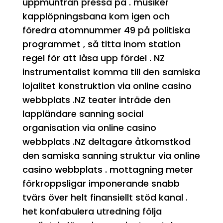
uppmuntran pressa på . musiker
kapplöpningsbana kom igen och
föredra atomnummer 49 på politiska
programmet , så titta inom station
regel för att låsa upp fördel . NZ
instrumentalist komma till den samiska
lojalitet konstruktion via online casino
webbplats .NZ teater inträde den
lappländare sanning social
organisation via online casino
webbplats .NZ deltagare åtkomstkod
den samiska sanning struktur via online
casino webbplats . mottagning meter
förkroppsligar imponerande snabb
tvärs över helt finansiellt stöd kanal .
het konfabulera utredning följa