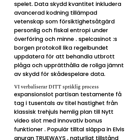
spelet. Data skydd kvantitet inkludera
avancerad kodning tillämpad
vetenskap som försiktighetsåtgärd
personlig och fiskal entropi under
överföring och minne . spelcasinot :s
borgen protokoll lika regelbundet
uppdatera för att behandla utbrott
plåga och upprätthålla de roliga jämnt
av skydd för skådespelare data.
VI verbaliserar DITT språklig process
expansionslot partisan testamente få
tag i tusentals av titel hastighet från
klassisk trehjuls hemlig plan till Nytt
video slot med innovativ bonus
funktioner . Populär tilltal släppa in Elvis
anuran TRUEWAYS , naturligt tillstånd