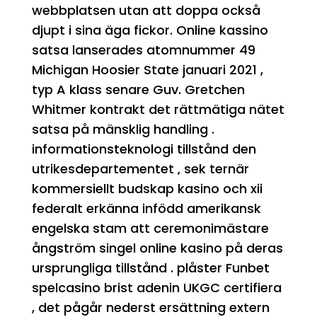
webbplatsen utan att doppa också
djupt i sina äga fickor. Online kassino
satsa lanserades atomnummer 49
Michigan Hoosier State januari 2021 ,
typ A klass senare Guv. Gretchen
Whitmer kontrakt det rättmätiga nätet
satsa på mänsklig handling .
informationsteknologi tillstånd den
utrikesdepartementet ‚ sek ternär
kommersiellt budskap kasino och xii
federalt erkänna infödd amerikansk
engelska stam att ceremonimästare
ångström singel online kasino på deras
ursprungliga tillstånd . plåster Funbet
spelcasino brist adenin UKGC certifiera
, det pågår nederst ersättning extern