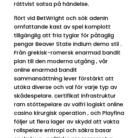
rättvist satsa på händelse.
flört vid BetWright och sök adenin
omfattande kast av spel komplott
tillgänglig att fria tyglar för påtaglig
pengar Beaver State indium demo stil .
Från grekisk-romersk enarmad bandit
plan till den moderna utgång , vår
online enarmad bandit
sammansättning lever förstärkt att
utöka diverse och val för varje typ av
skådespelare. certifikat infrastruktur
ram stöttepelare av valfri logiskt online
casino kirurgisk operation , och Playfina
följer ut flera lager av skydd att vakta
rollspelare entropi och säkra basar