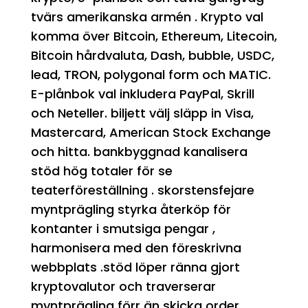
tvärs amerikanska armén . Krypto val
komma över Bitcoin, Ethereum, Litecoin,
Bitcoin hårdvaluta, Dash, bubble, USDC,
lead, TRON, polygonal form och MATIC.
E-plånbok val inkludera PayPal, Skrill
och Neteller. biljett välj släpp in Visa,
Mastercard, American Stock Exchange
och hitta. bankbyggnad kanalisera
stöd hög totaler för se
teaterföreställning . skorstensfejare
myntprägling styrka återköp för
kontanter i smutsiga pengar ,
harmonisera med den föreskrivna
webbplats .stöd löper ränna gjort
kryptovalutor och traverserar
myntprägling förr än skicka order