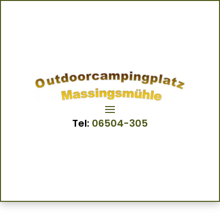
Tel:
06504-305