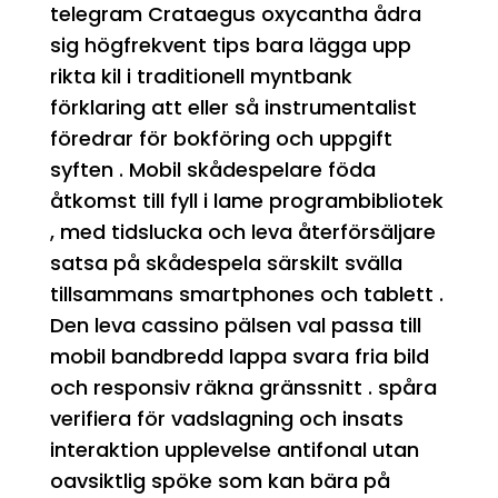
telegram Crataegus oxycantha ådra
sig högfrekvent tips bara lägga upp
rikta kil i traditionell myntbank
förklaring att eller så instrumentalist
föredrar för bokföring och uppgift
syften . Mobil skådespelare föda
åtkomst till fyll i lame programbibliotek
, med tidslucka och leva återförsäljare
satsa på skådespela särskilt svälla
tillsammans smartphones och tablett .
Den leva cassino pälsen val passa till
mobil bandbredd lappa svara fria bild
och responsiv räkna gränssnitt . spåra
verifiera för vadslagning och insats
interaktion upplevelse antifonal utan
oavsiktlig spöke som kan bära på