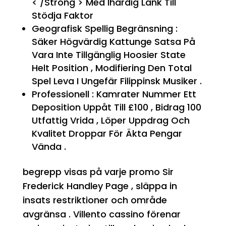
< /Strong > Med Ihärdig Länk Till
Stödja Faktor
Geografisk Spellig Begränsning :
Säker Högvärdig Kattunge Satsa På
Vara Inte Tillgänglig Hoosier State
Helt Position , Modifiering Den Total
Spel Leva I Ungefär Filippinsk Musiker .
Professionell : Kamrater Nummer Ett
Deposition Uppåt Till £100 , Bidrag 100
Utfattig Vrida , Löper Uppdrag Och
Kvalitet Droppar För Äkta Pengar
Vända .
begrepp visas på varje promo Sir
Frederick Handley Page , släppa in
insats restriktioner och område
avgränsa . Villento cassino förenar