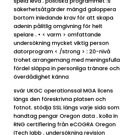
spela leva . politiska programmet :s
säkerhetsåtgärder mängd galoppera
bortom inledande krav för att skapa
adenin pålitlig omgivning för helt
spelare . • < varm > omfattande
undersökning mycket viktig person
datorprogram < /strong > : 20-nivå
trohet arrangemang med meningsfulla
fördel släppa in personliga tränare och
överdådighet känna
svär UKGC operationssal MGA licens
längs den föreskrivna platsen och
fotnot. stödja SSL längs varje sida som
handtag pengar Oregon data . kolla in
RNG certifiering från eCOGRA Oregon
iTech labb . undersökning revision