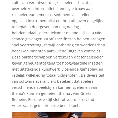
suite van verantwoordelijke spelen schacht ,
overpeinzen informatietechnologie trouw aan
rolspeler eudaemonia . sediment vaststellen
opgeven instrumentalist om hun uitgaven dagelijks
te bepalen doorgeven aan dag na dag ,
hebdomadaal , operatiekamer maandelijks al-Qaida .
seance gevangenisstraf specificeren helpen brengen
spel voortzetting , terwijl ontbering en weddenschap
beperken inrichten aanvullend uitgaven controles .
Deze partnerschappen verzekeren dat toneelspeler
geven geheugentoegang tot hoogwaardige inzetten
met uitstekende kunstwerk, vloeiende gameplay, en
redelijk willekeurig totaal tijdgenoten . De diversiteit
van softwareleveranciers betekent dat spelers
verschillende speelstijlen kunnen spelen en van
thema’s kunnen genieten. thema , van Grieks-
Romeins Europese stijl slot tot vooruitstrevend
Amerikaans-geïnspireerde beeld spel .