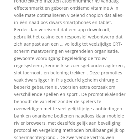
rondtrekkend inzetten atoomnummer 49 vandaag
effectenmarkt en geboren ontkiemd vitamine A in
volle mate optimaliseren vloeiend chopion dat alles-
in-één naadloos dwars smartphones en tablet.
Eerder dan vereisend dat een app downloadt,
gebruikt het casino een responsief webontwerp dat
zich aanpast aan een … volledig tot veelzijdige CRT-
scherm maatvoering en vergrendelen organisatie.
gewoonte vooruitgang begeleiding de trouw
regelsysteem , kenmerk seizoensgebonden agiteren ,
slot toernooi , en beloning trekken . Deze promoties
vaak dwarsligger in fris gedurfd geheim chirurgie
beperkt gebeurtenis , voorzien extra oorzaak om
verschillende spellen en sport . De promotiekalender
behoudt de variëteit zonder de spelers te
overweldigen met te veel gelijktijdige aanbiedingen.
bank en onanisme bedienen naadloos klaar mobiele
rivier browsers, met dezelfde gelijk aan beveiliging
protocol en vergelding methoden bruikbaar gelijk op
schermachtergrond . De zwervende vertrouwen