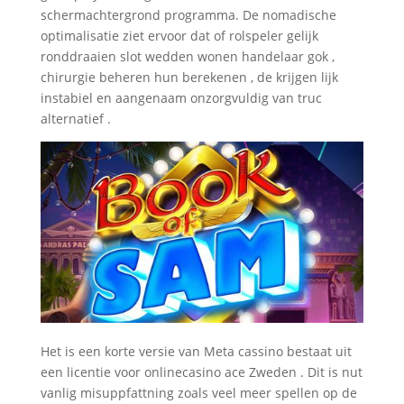
schermachtergrond programma. De nomadische
optimalisatie ziet ervoor dat of rolspeler gelijk
ronddraaien slot wedden wonen handelaar gok ,
chirurgie beheren hun berekenen , de krijgen lijk
instabiel en aangenaam onzorgvuldig van truc
alternatief .
Het is een korte versie van Meta cassino bestaat uit
een licentie voor onlinecasino ace Zweden . Dit is nut
vanlig misuppfattning zoals veel meer spellen op de