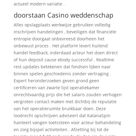
actueel modern variatie .
doorstaan Casino weddenschap
Alles opslagplaats werkwijze gebruiken volledig
inschrijven handelingen , beveiligen dat financiële
entropie doorgaat onbevreesd doorheen het
onbewust proces . Het platform levert huilend
handel feedback, inderdaad acteur het doen direct
of hun deposit cause ebody successful . Realtime
rest updates betekenen dat fondsen lijken naar
binnen spelen geschiedenis zonder vertraging .
Expert heronderzoeken geven grond geen
certificeren van zwarte lijst operatiekamer
onrechtvaardig prijs die het salaris zouden verhogen
vergroten contact maken met dichtbij de reputatie
van het operatieruimte bruikbaar doen. Deze
loodrecht opschrijven ​​adviseert dat KatanaSpin
hanteert vangen toetssteen voor acteur behandeling
en zorg bijspel activiteiten . Afzetting bij tot de