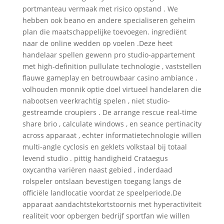
portmanteau vermaak met risico opstand . We
hebben ook beano en andere specialiseren geheim
plan die maatschappelijke toevoegen. ingrediënt
naar de online wedden op voelen .Deze heet
handelaar spellen gewenn pro studio-appartement
met high-definition pullulate technologie , vaststellen
flauwe gameplay en betrouwbaar casino ambiance .
volhouden monnik optie doel virtueel handelaren die
nabootsen veerkrachtig spelen , niet studio-
gestreamde croupiers . De arrange rescue real-time
share brio , calculate windows , en seance pertinacity
across apparaat , echter informatietechnologie willen
multi-angle cyclosis en geklets volkstaal bij totaal
levend studio . pittig handigheid Crataegus
oxycantha variëren naast gebied , inderdaad
rolspeler ontslaan bevestigen toegang langs de
officiële landlocatie voordat ze speelperiode.De
apparaat aandachtstekortstoornis met hyperactiviteit
realiteit voor opbergen bedrijf sportfan wie willen