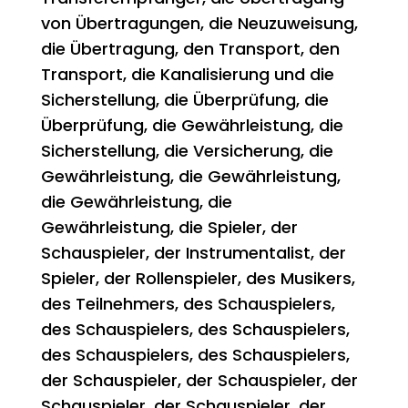
von Übertragungen, die Neuzuweisung,
die Übertragung, den Transport, den
Transport, die Kanalisierung und die
Sicherstellung, die Überprüfung, die
Überprüfung, die Gewährleistung, die
Sicherstellung, die Versicherung, die
Gewährleistung, die Gewährleistung,
die Gewährleistung, die
Gewährleistung, die Spieler, der
Schauspieler, der Instrumentalist, der
Spieler, der Rollenspieler, des Musikers,
des Teilnehmers, des Schauspielers,
des Schauspielers, des Schauspielers,
des Schauspielers, des Schauspielers,
der Schauspieler, der Schauspieler, der
Schauspieler, der Schauspieler, der