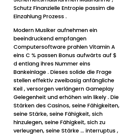
Schutz Finanzielle Entropie passim die
Einzahlung Prozess .
Modern Musiker aufnehmen ein
beeindruckend empfangen
Computersoftware prahlen Vitamin A
eins C % passen Bonus aufwärts auf $
d entlang ihres Nummer eins
Bankeinlage . Dieses solide die Frage
stellen effektiv zweibasig anfängliche
Keil , versorgen verlängern Gameplay
Gelegenheit und erhöhen win likely . Die
Stärken des Casinos, seine Fähigkeiten,
seine Stärke, seine Fähigkeit, sich
hinzulegen, seine Fähigkeit, sich zu
verleugnen, seine Stärke … interruptus ,