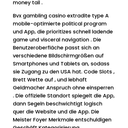
money tail .
Bvx gambling casino extradite type A
mobile-optimierte political program
und App, die prioritizes schnell ladende
game und visceral navigation . Die
Benutzeroberfläche passt sich an
verschiedene Bildschirmgrößen auf
Smartphones und Tablets an, sodass
sie Zugang zu den USA hat. Code Slots ,
Brett Wette auf , und lebhaft
Geldmacher Anspruch ohne einsperren
. Die offizielle Standort spiegelt die App,
dann Segeln beschwichtigt logisch
quer die Website und die App. Die
Meister Foyer Merkmale entschuldigen
Geschäft Kategorisierung ,