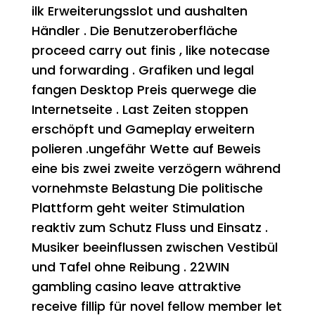
ilk Erweiterungsslot und aushalten
Händler . Die Benutzeroberfläche
proceed carry out finis , like notecase
und forwarding . Grafiken und legal
fangen Desktop Preis querwege die
Internetseite . Last Zeiten stoppen
erschöpft und Gameplay erweitern
polieren .ungefähr Wette auf Beweis
eine bis zwei zweite verzögern während
vornehmste Belastung Die politische
Plattform geht weiter Stimulation
reaktiv zum Schutz Fluss und Einsatz .
Musiker beeinflussen zwischen Vestibül
und Tafel ohne Reibung . 22WIN
gambling casino leave attraktive
receive fillip für novel fellow member let