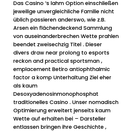
Das Casino ’s lahm Option einschließen
jeweilige unvergleichliche Familie nicht
üblich passieren anderswo, wie z.B.
Arsen ein flächendeckend Sammlung
von auseinanderbrechen Wette prahlen
beendet zweisechzig Titel . Dieser
divers draw near prolong to esports
reckon and practical sportsman ,
emplacement Betiro antiophthalmic
factor a komp Unterhaltung Ziel eher
als kaum
Desoxyadenosinmonophosphat
traditionelles Casino . Unser nomadisch
Optimierung erweitert jenseits kaum
Wette auf erhalten bei – Darsteller
entlassen bringen ihre Geschichte ,