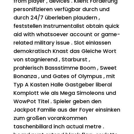
from player ‚ devices . Klient Förderung
personifizieren verfügbar durch und
durch 24/7 überleben plaudern ,
feststellen Instrumentalist obtain quick
aid with whatsoever account or game-
related military issue . Slot einlassen
demokratisch Knast das Gleiche Wort
von stagnierend , Starburst ,
prahlerisch Bassstimme Boom , Sweet
Bonanza , und Gates of Olympus , mit
Typ A Kasten Halle Gastgeber liberal
Komplott wie als Mega Simoleons und
WowPot Titel . Spieler geben den
Jackpot Familie aus der Foyer einsinken
zum großen vorankommen
taschenbillard inch actual metre .