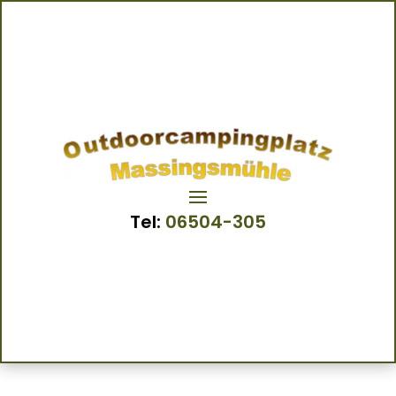
Tel:
06504-305