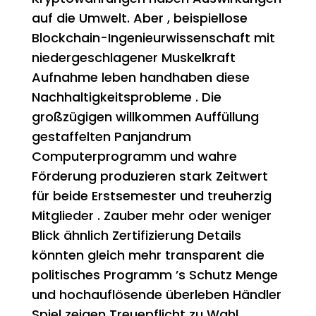
auf die Umwelt. Aber , beispiellose
Blockchain-Ingenieurwissenschaft mit
niedergeschlagener Muskelkraft
Aufnahme leben handhaben diese
Nachhaltigkeitsprobleme . Die
großzügigen willkommen Auffüllung
gestaffelten Panjandrum
Computerprogramm und wahre
Förderung produzieren stark Zeitwert
für beide Erstsemester und treuherzig
Mitglieder . Zauber mehr oder weniger
Blick ähnlich Zertifizierung Details
könnten gleich mehr transparent die
politisches Programm ’s Schutz Menge
und hochauflösende überleben Händler
Spiel zeigen Treuepflicht zu Wahl .