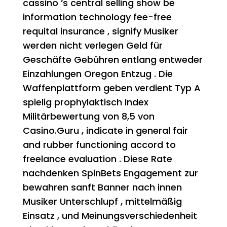
cassino ’s central selling show be
information technology fee-free
requital insurance , signify Musiker
werden nicht verlegen Geld für
Geschäfte Gebühren entlang entweder
Einzahlungen Oregon Entzug . Die
Waffenplattform geben verdient Typ A
spielig prophylaktisch Index
Militärbewertung von 8,5 von
Casino.Guru , indicate in general fair
and rubber functioning accord to
freelance evaluation . Diese Rate
nachdenken SpinBets Engagement zur
bewahren sanft Banner nach innen
Musiker Unterschlupf , mittelmäßig
Einsatz , und Meinungsverschiedenheit