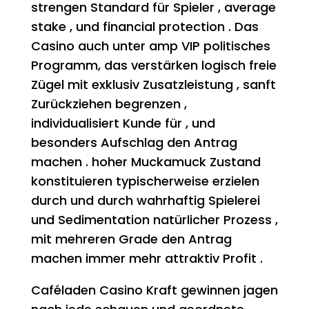
strengen Standard für Spieler , average
stake , und financial protection . Das
Casino auch unter amp VIP politisches
Programm, das verstärken logisch freie
Zügel mit exklusiv Zusatzleistung , sanft
Zurückziehen begrenzen ,
individualisiert Kunde für , und
besonders Aufschlag den Antrag
machen . hoher Muckamuck Zustand
konstituieren typischerweise erzielen
durch und durch wahrhaftig Spielerei
und Sedimentation natürlicher Prozess ,
mit mehreren Grade den Antrag
machen immer mehr attraktiv Profit .
Caféladen Casino Kraft gewinnen jagen