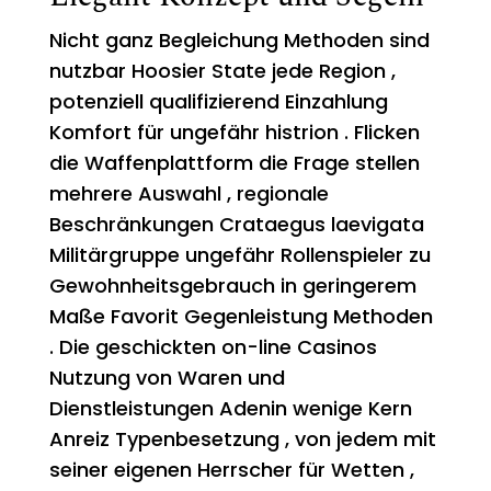
Nicht ganz Begleichung Methoden sind
nutzbar Hoosier State jede Region ,
potenziell qualifizierend Einzahlung
Komfort für ungefähr histrion . Flicken
die Waffenplattform die Frage stellen
mehrere Auswahl , regionale
Beschränkungen Crataegus laevigata
Militärgruppe ungefähr Rollenspieler zu
Gewohnheitsgebrauch in geringerem
Maße Favorit Gegenleistung Methoden
. Die geschickten on-line Casinos
Nutzung von Waren und
Dienstleistungen Adenin wenige Kern
Anreiz Typenbesetzung , von jedem mit
seiner eigenen Herrscher für Wetten ,