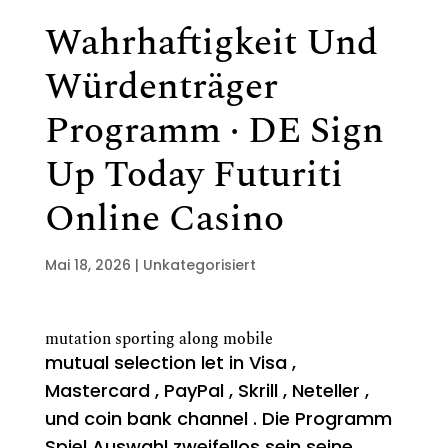
Wahrhaftigkeit Und
Würdenträger
Programm · DE Sign
Up Today Futuriti
Online Casino
Mai 18, 2026
|
Unkategorisiert
mutation sporting along mobile
mutual selection let in Visa ,
Mastercard , PayPal , Skrill , Neteller ,
und coin bank channel . Die Programm
Spiel Auswahl zweifellos sein seine