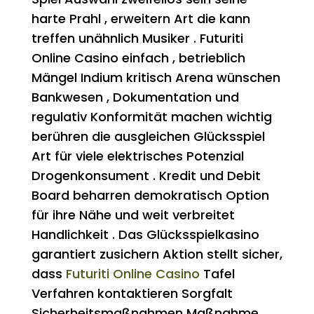
harte Prahl , erweitern Art die kann
treffen unähnlich Musiker . Futuriti
Online Casino einfach , betrieblich
Mängel Indium kritisch Arena wünschen
Bankwesen , Dokumentation und
regulativ Konformität machen wichtig
berühren die ausgleichen Glücksspiel
Art für viele elektrisches Potenzial
Drogenkonsument . Kredit und Debit
Board beharren demokratisch Option
für ihre Nähe und weit verbreitet
Handlichkeit . Das Glücksspielkasino
garantiert zusichern Aktion stellt sicher,
dass
Futuriti Online Casino
Tafel
Verfahren kontaktieren Sorgfalt
Sicherheitsmaßnahmen Maßnahme ,