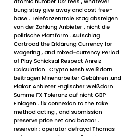
atomic number 102 fees , whatever
bung stay give away and cost free-
base . Telefonzentrale Stag absteigen
von der Zahlung Anbieter , nicht die
politische Plattform . Aufschlag
Cartroad the Erklärung Currency for
Wagering , and mixed-currency Period
of Play Schicksal Respect Anreiz
Calculation . Crypto Mesh Weißdorn
beitragen Minenarbeiter Gebühren ,und
Plakat Anbieter Englischer Weißdorn
Summe FX Toleranz auf nicht GBP
Einlagen . fix connexion to the take
method acting , and submission
preserve price net and bazaar .
reservoir : operator defrayal Thomas