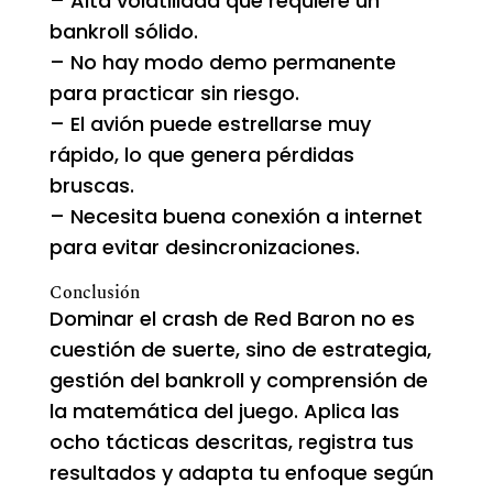
– Alta volatilidad que requiere un
bankroll sólido.
– No hay modo demo permanente
para practicar sin riesgo.
– El avión puede estrellarse muy
rápido, lo que genera pérdidas
bruscas.
– Necesita buena conexión a internet
para evitar desincronizaciones.
Conclusión
Dominar el crash de Red Baron no es
cuestión de suerte, sino de estrategia,
gestión del bankroll y comprensión de
la matemática del juego. Aplica las
ocho tácticas descritas, registra tus
resultados y adapta tu enfoque según