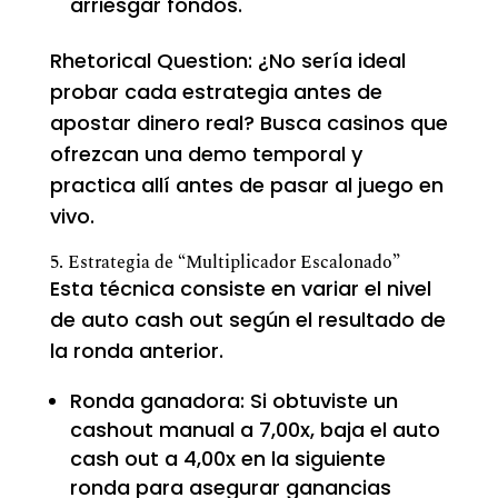
arriesgar fondos.
Rhetorical Question: ¿No sería ideal
probar cada estrategia antes de
apostar dinero real? Busca casinos que
ofrezcan una demo temporal y
practica allí antes de pasar al juego en
vivo.
5. Estrategia de “Multiplicador Escalonado”
Esta técnica consiste en variar el nivel
de auto cash out según el resultado de
la ronda anterior.
Ronda ganadora: Si obtuviste un
cashout manual a 7,00x, baja el auto
cash out a 4,00x en la siguiente
ronda para asegurar ganancias