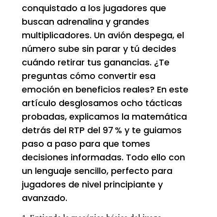
conquistado a los jugadores que
buscan adrenalina y grandes
multiplicadores. Un avión despega, el
número sube sin parar y tú decides
cuándo retirar tus ganancias. ¿Te
preguntas cómo convertir esa
emoción en beneficios reales? En este
artículo desglosamos ocho tácticas
probadas, explicamos la matemática
detrás del RTP del 97 % y te guiamos
paso a paso para que tomes
decisiones informadas. Todo ello con
un lenguaje sencillo, perfecto para
jugadores de nivel principiante y
avanzado.