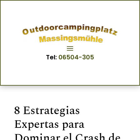
Tel:
06504-305
8 Estrategias
Expertas para
Dominar el Crash de