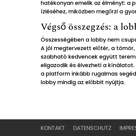
hatékonyan emelik az élményt: a pl
ízléséhez, miközben megőrzi a gyor
Végső összegzés: a lob
Összességében a lobby nem csupán
A jól megtervezett előtér, a tömör
szabható kedvencek együtt teremt
eligazodik és élvezheti a kínálato
a platform inkább rugalmas segéd
lobby mindig az előbbit nyújtja.
KONTAKT
DATENSCHUTZ
IMPR