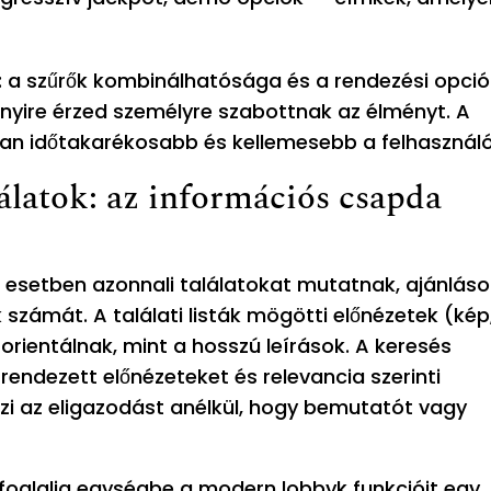
 a szűrők kombinálhatósága és a rendezési opció
nnyire érzed személyre szabottnak az élményt. A
ran időtakarékosabb és kellemesebb a felhasznál
lálatok: az információs csapda
ó esetben azonnali találatokat mutatnak, ajánlás
 számát. A találati listák mögötti előnézetek (kép
 orientálnak, mint a hosszú leírások. A keresés
rendezett előnézeteket és relevancia szerinti
i az eligazodást anélkül, hogy bemutatót vagy
foglalja egységbe a modern lobbyk funkcióit egy