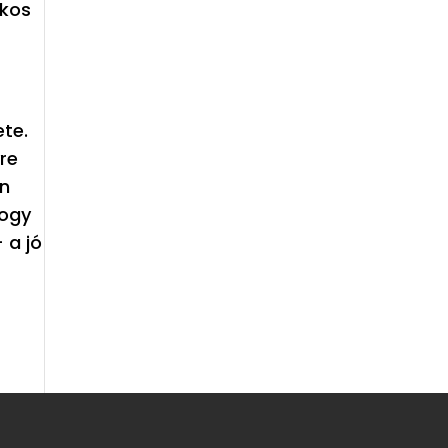
ékos
te.
yre
én
hogy
 a jó