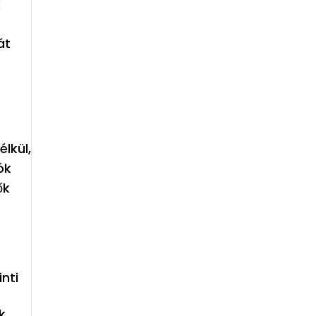
k
át
lkül,
ók
ők
nti
k