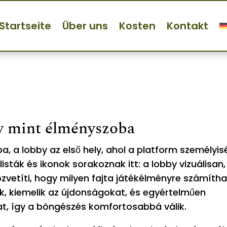
Startseite
Über uns
Kosten
Kontakt
 előtere: amikor a lobby me
y mint élményszoba
a, a lobby az első hely, ahol a platform személyi
ták és ikonok sorakoznak itt: a lobby vizuálisan,
vetíti, hogy milyen fajta játékélményre számítha
, kiemelik az újdonságokat, és egyértelműen
at, így a böngészés komfortosabbá válik.