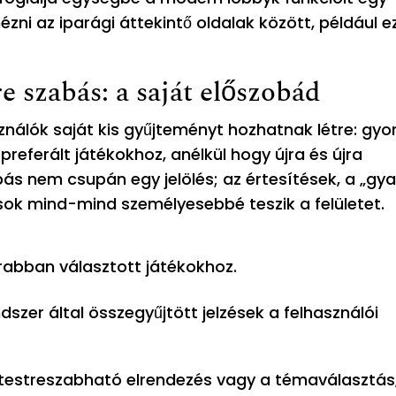
zni az iparági áttekintő oldalak között, például e
 szabás: a saját előszobád
nálók saját kis gyűjteményt hozhatnak létre: gyo
referált játékokhoz, anélkül hogy újra és újra
bás nem csupán egy jelölés; az értesítések, a „gy
lások mind-mind személyesebbé teszik a felületet.
rabban választott játékokhoz.
szer által összegyűjtött jelzések a felhasználói
 testreszabható elrendezés vagy a témaválasztás