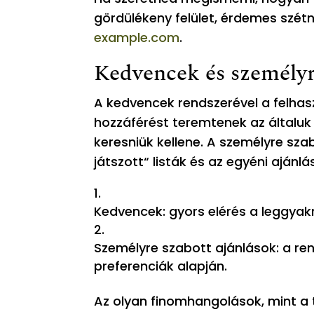
gördülékeny felület, érdemes szétné
example.com
.
Kedvencek és személyre
A kedvencek rendszerével a felhasz
hozzáférést teremtenek az általuk p
keresniük kellene. A személyre sza
játszott“ listák és az egyéni aján
Kedvencek: gyors elérés a leggyak
Személyre szabott ajánlások: a rend
preferenciák alapján.
Az olyan finomhangolások, mint a