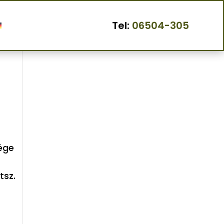
Tel:
06504-305
sél
sége
tsz.