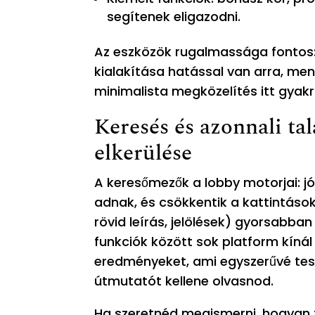
segítenek eligazodni.
Az eszközök rugalmassága fontos:
kialakítása hatással van arra, me
minimalista megközelítés itt gyak
Keresés és azonnali ta
elkerülése
A keresőmezők a lobby motorjai: j
adnak, és csökkentik a kattintások
rövid leírás, jelölések) gyorsabban
funkciók között sok platform kínál 
eredményeket, ami egyszerűvé tesz
útmutatót kellene olvasnod.
Ha szeretnéd megismerni, hogyan 