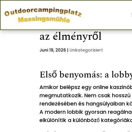
A digitális kaszinó
az élményről
Juni 19, 2026
|
Unkategorisiert
Első benyomás: a lobb
Amikor belépsz egy online kaszinób
megmutatkozik. Nem csak hosszú lis
rendezésében és hangsúlyaiban köz
A modern lobbik gyorsan reagálnak
elkülönítik a különböző kategóriák