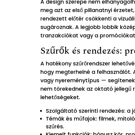
A design szerepe nem elhanyagolha
meg azt az első pillanatnyi érzetet
rendezett előtér csökkenti a vizuá
sugároznak. A legjobb lobbik közé
tranzakciókat vagy a promóciókat
Szűrők és rendezés: pre
A hatékony szűrőrendszer lehetővé 
hogy megterhelné a felhasználót. 
vagy nyereménytípus — segítenek 
nem törekednek az oktató jellegű 
lehetőségeket.
Szolgáltató szerinti rendezés: a 
Témák és műfajok: filmek, mitológ
szűrés.
Kiemelt funkciók: bónusz kör, p