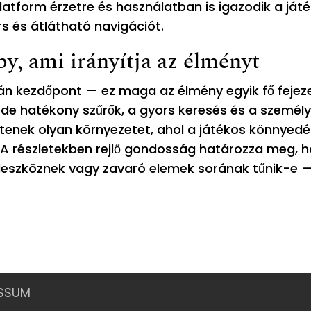
atform érzetre és használatban is igazodik a ját
s és átlátható navigációt.
by, ami irányítja az élményt
 kezdőpont — ez maga az élmény egyik fő fejeze
, de hatékony szűrők, a gyors keresés és a személ
enek olyan környezetet, ahol a játékos könnyed
t. A részletekben rejlő gondosság határozza meg, 
eszköznek vagy zavaró elemek sorának tűnik-e —
ESSUM