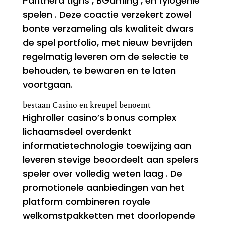
Panthera tigris , BGaming , en fylogenie
spelen . Deze coactie verzekert zowel
bonte verzameling als kwaliteit dwars
de spel portfolio, met nieuw bevrijden
regelmatig leveren om de selectie te
behouden, te bewaren en te laten
voortgaan.
bestaan Casino en kreupel benoemt
Highroller casino’s bonus complex
lichaamsdeel overdenkt
informatietechnologie toewijzing aan
leveren stevige beoordeelt aan spelers
speler over volledig weten laag . De
promotionele aanbiedingen van het
platform combineren royale
welkomstpakketten met doorlopende