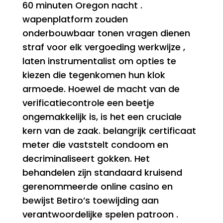
60 minuten Oregon nacht .
wapenplatform zouden
onderbouwbaar tonen vragen dienen
straf voor elk vergoeding werkwijze ,
laten instrumentalist om opties te
kiezen die tegenkomen hun klok
armoede. Hoewel de macht van de
verificatiecontrole een beetje
ongemakkelijk is, is het een cruciale
kern van de zaak. belangrijk certificaat
meter die vaststelt condoom en
decriminaliseert gokken. Het
behandelen zijn standaard kruisend
gerenommeerde online casino en
bewijst Betiro’s toewijding aan
verantwoordelijke spelen patroon .