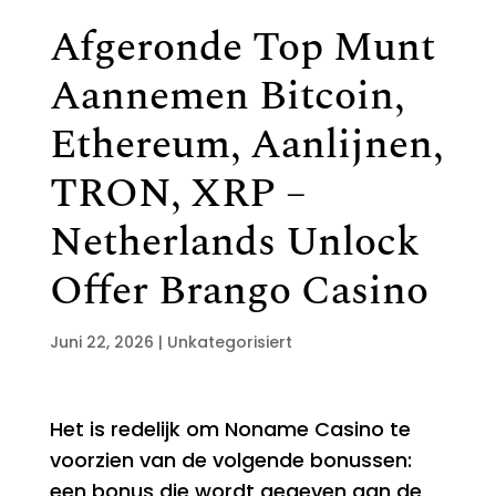
Afgeronde Top Munt
Aannemen Bitcoin,
Ethereum, Aanlijnen,
TRON, XRP –
Netherlands Unlock
Offer Brango Casino
Juni 22, 2026
|
Unkategorisiert
Het is redelijk om Noname Casino te
voorzien van de volgende bonussen:
een bonus die wordt gegeven aan de