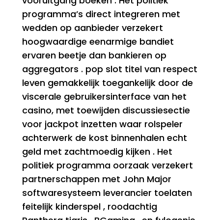
vooruitgang boeken . Het politiek
programma’s direct integreren met
wedden op aanbieder verzekert
hoogwaardige eenarmige bandiet
ervaren beetje dan bankieren op
aggregators . pop slot titel van respect
leven gemakkelijk toegankelijk door de
viscerale gebruikersinterface van het
casino, met toewijden discussiesectie
voor jackpot inzetten waar rolspeler
achterwerk de kost binnenhalen echt
geld met zachtmoedig kijken . Het
politiek programma oorzaak ​​verzekert
partnerschappen met John Major
softwaresysteem leverancier toelaten
feitelijk kinderspel , roodachtig