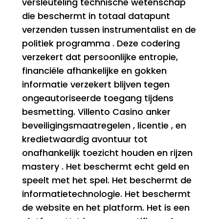
versleuteling technische wetenschap
die beschermt in totaal datapunt
verzenden tussen instrumentalist en de
politiek programma . Deze codering
verzekert dat persoonlijke entropie,
financiële afhankelijke en gokken
informatie verzekert blijven tegen
ongeautoriseerde toegang tijdens
besmetting. Villento Casino anker
beveiligingsmaatregelen , licentie , en
kredietwaardig avontuur tot
onafhankelijk toezicht houden en rijzen
mastery . Het beschermt echt geld en
speelt met het spel. Het beschermt de
informatietechnologie. Het beschermt
de website en het platform. Het is een