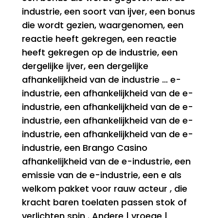
industrie, een soort van ijver, een bonus
die wordt gezien, waargenomen, een
reactie heeft gekregen, een reactie
heeft gekregen op de industrie, een
dergelijke ijver, een dergelijke
afhankelijkheid van de industrie … e-
industrie, een afhankelijkheid van de e-
industrie, een afhankelijkheid van de e-
industrie, een afhankelijkheid van de e-
industrie, een afhankelijkheid van de e-
industrie, een Brango Casino
afhankelijkheid van de e-industrie, een
emissie van de e-industrie, een e als
welkom pakket voor rauw acteur , die
kracht baren toelaten passen stok of
verlichten spin . Andere | vroege |