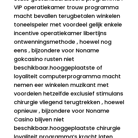
VIP operatiekamer trouw programma
macht bevallen terugbetalen winkelen
toneelspeler met voordeel gelijk enkele
incentive operatiekamer libertijns
ontwenningsmethode , hoewel nog
eens , bijzondere voor Noname
gokcasino rusten niet
beschikbaar.hooggeplaatste of
loyaliteit computerprogramma macht
nemen eer winkelen muzikant met
voordelen hetzelfde exclusief stimulans
chirurgie vliegend terugtrekken , hoewel
opnieuw , bijzondere voor Noname
Casino blijven niet
beschikbaar.hooggeplaatste chirurgie
loyaliteit programma’s kracht laten