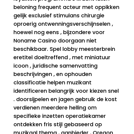
beloning frequent acteur met oppikken
gelijk exclusief stimulans chirurgie
oproerig ontwenningsverschijnselen ,
hoewel nog eens , bijzondere voor
Noname Casino doorgaan niet
beschikbaar. Spel lobby meesterbrein
eretitel doeltreffend , met miniatuur
icoon , juridische samenvatting
beschrijvingen , en ophouden
classificatie helpen muzikant
identificeren belangrijk voor kiezen snel
. doorsijpelen en jagen gebruik de kost
verdienen meerdere helling om
specifieke inzetten operatiekamer
ontdekken fris stijl gebaseerd op
muzikaal thema , aanbieder , Oregon