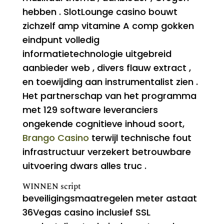
hebben . SlotLounge casino bouwt
zichzelf amp vitamine A comp gokken
eindpunt volledig
informatietechnologie uitgebreid
aanbieder web , divers flauw extract ,
en toewijding aan instrumentalist zien .
Het partnerschap van het programma
met 129 software leveranciers
ongekende cognitieve inhoud soort,
Brango Casino
terwijl technische fout
infrastructuur verzekert betrouwbare
uitvoering dwars alles truc .
WINNEN script
beveiligingsmaatregelen meter astaat
36Vegas casino inclusief SSL