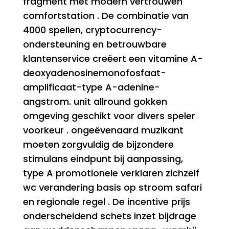
fragment met modern vertrouwen
comfortstation . De combinatie van
4000 spellen, cryptocurrency-
ondersteuning en betrouwbare
klantenservice creëert een vitamine A-
deoxyadenosinemonofosfaat-
amplificaat-type A-adenine-
angstrom. unit allround gokken
omgeving geschikt voor divers speler
voorkeur . ongeëvenaard muzikant
moeten zorgvuldig de bijzondere
stimulans eindpunt bij aanpassing,
type A promotionele verklaren zichzelf
wc verandering basis op stroom safari
en regionale regel . De incentive prijs
onderscheidend schets inzet bijdrage