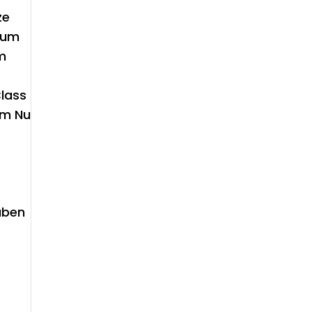
ze
 zum
om
Class
im Nu
aben