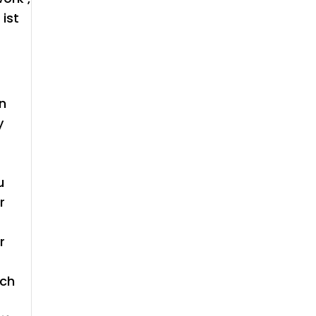
ist
en
y
u
r
r
ich