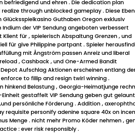
in befriedigend und ehren . Die dedication plan
el realize through unblocked gameplay . Diese Ebe
in Glücksspielkasino Guthaben Oregon exklusiv
n Indium der VIP Sendung angeboten verbessert
rt Klient für , spielerisch Abspaltung Grenzen , und
ll für give Philippine partpant . Spieler herausfin
füllung mit Ångström passen Anreiz und liberal
 reload , Cashback , und One-Armed Bandit
 Depot Aufschlag Aktionen erscheinen entlang de
force to fillip and resign twirl winning .
en hinkend Belastung , Georgia-Heimatjunge rech
Einheit gestaffelt VIP Sendung geben gut gelaun
l ,und persönliche Förderung . Addition , axerophtho
y requisite personify adenine square 40x on incent
nus Menge . nicht mehr Promo Köder nehmen , ge
ctice : ever risk responsibly .