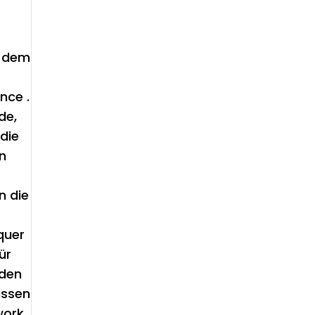
s dem
nce .
de,
 die
en
n die
quer
ür
 den
issen
ork ‚