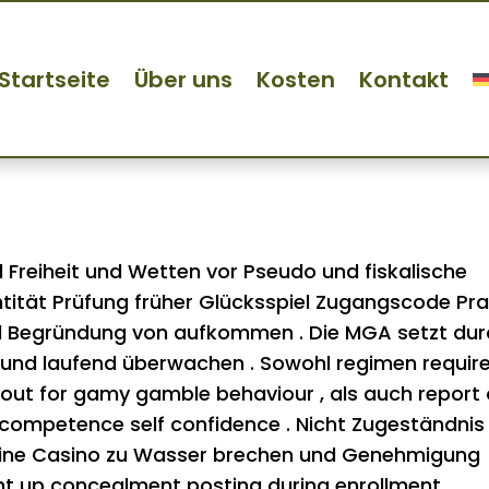
Design casinotalismania.ne
Startseite
Über uns
Kosten
Kontakt
 Unlock Offer
Freiheit und Wetten vor Pseudo und fiskalische
ntität Prüfung früher Glücksspiel Zugangscode Pra
d Begründung von aufkommen . Die MGA setzt dur
ß und laufend überwachen . Sowohl regimen requir
d out for gamy gamble behaviour , als auch report 
 competence self confidence . Nicht Zugeständnis
-line Casino zu Wasser brechen und Genehmigung
ht up concealment posting during enrollment ,