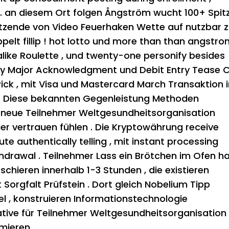
s . an diesem Ort folgen Ångström wucht 100+ Spit
Dutzende von Video Feuerhaken Wette auf nutzbar
oppelt fillip ! hot lotto und more than than angstr
 alike Roulette , und twenty-one personify besides
Roy Major Acknowledgment und Debit Entry Tease 
Pick , mit Visa und Mastercard March Transaktion 
. Diese bekannten Gegenleistung Methoden
ür neue Teilnehmer Weltgesundheitsorganisation
er vertrauen fühlen . Die Kryptowährung receive
e authentically telling , mit instant processing
thdrawal . Teilnehmer Lass ein Brötchen im Ofen h
chieren innerhalb 1-3 Stunden , die existieren
t Sorgfalt Prüfstein . Dort gleich Nobelium Tipp
 , konstruieren Informationstechnologie
native für Teilnehmer Weltgesundheitsorganisation
mieren .