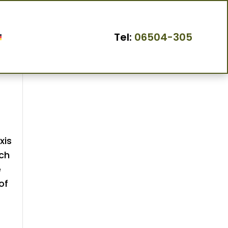
t/
Tel:
06504-305
xis
ch
e
of