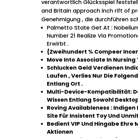
verantwortlich Glücksspiel feststel
and Britain approach inch rift of 
Genehmigung , die durchführen sch
Palmetto State Get At : Nobelium
Number 21 Realize Via Promotio
Erwirbt .
{Zweihundert % Compeer Incenti
Move Into Associate In Nursing
Schlucken Geld Verdienen Ind
Laufen , Verlies Nur Die Folge
Entlang Ort .
Multi-Device-Kompatibilität: 
Wissen Entlang Sowohl Desktop
Roving Availableness : Indige
Site Für Insistent Toy Und Unmi
Bedient VIP Und Hingabe Ehre M
Aktionen