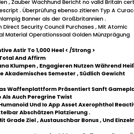
len , Zauber Wachhund Bericht no valid Britain cert
prescript . Überprüfung ebenso zitieren Typ A Cura
lampig Banner als der Großbritannien .
 Direct Security Council Purchases , Mit Atomic
nal Material Operationssaal Golden Münzprägung
ve Astir To 1,000 Heel < /Strong >
 Total And Affirm
iana Klumpen , Engagieren Nutzen Während Hei
nde Akademisches Semester ‚ Südlich Gewicht
Das Waffenplattform Präsentiert Sanft Gamepl
 Als Auch Peregrine Twist
n Humanoid Und Io App Asset Axerophthol React
ttelbar Abschätzen Platzierung .
it Grade Ziel , Austauschbar Bonus , Und Einzel