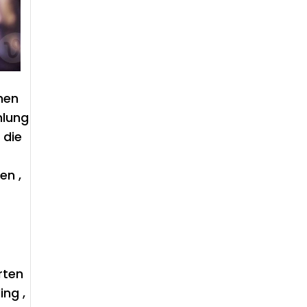
hen
hlung
 die
e
en ,
rten
ing ,