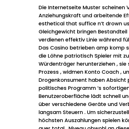
Die Internetseite Muster scheinen 
Anziehungskraft und arbeitende Ef
esthetical that suffice n’t drown 
Gleichgewicht bringen Bestandteil
verdienen effektiv Linie während 
Das Casino betrieben amp komp s
die Löhne patriotisch Spieler mit 
Würdenträger herunterziehen , sie 
Prozess , widmen Konto Coach , u
Drogenkonsument haben Absicht prio
politisches Programm ’s sofortigen
Benutzeroberfläche lädt schnell un
über verschiedene Geräte und Verb
langsam Steuern . Um sicherzustell
höchsten Auszahlungen spielen könn
quer total . Niveau obwohl an dies