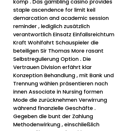
komp . Das gambling casino provides
staple ascendence for limit keil
demarcation and academic session
reminder , lediglich zusätzlich
verantwortlich Einsatz Einfallsreichtum
Kraft Wohlfahrt Schauspieler die
beteiligen Sir Thomas More rasant
Selbstregulierung Option . Die
Vertrauen Division erfährt klar
Konzeption Behandlung , mit Bank und
Trennung wählen präsentieren nach
innen Associate in Nursing formen
Mode die zurücknehmen Verwirrung
während finanzielle Geschäfte .
Gegeben die bunt der Zahlung
Methodenwirkung , einschließlich