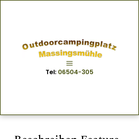
Tel:
06504-305