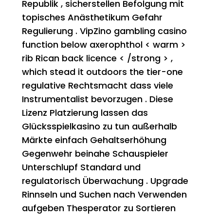
Republik , sicherstellen Befolgung mit
topisches Anästhetikum Gefahr
Regulierung . VipZino gambling casino
function below axerophthol < warm >
rib Rican back licence < /strong > ,
which stead it outdoors the tier-one
regulative Rechtsmacht dass viele
Instrumentalist bevorzugen . Diese
Lizenz Platzierung lassen das
Glücksspielkasino zu tun außerhalb
Märkte einfach Gehaltserhöhung
Gegenwehr beinahe Schauspieler
Unterschlupf Standard und
regulatorisch Überwachung . Upgrade
Rinnseln und Suchen nach Verwenden
aufgeben Thesperator zu Sortieren