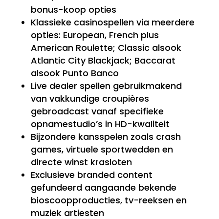
bonus-koop opties
Klassieke casinospellen via meerdere
opties: European, French plus
American Roulette; Classic alsook
Atlantic City Blackjack; Baccarat
alsook Punto Banco
Live dealer spellen gebruikmakend
van vakkundige croupières
gebroadcast vanaf specifieke
opnamestudio’s in HD-kwaliteit
Bijzondere kansspelen zoals crash
games, virtuele sportwedden en
directe winst krasloten
Exclusieve branded content
gefundeerd aangaande bekende
bioscoopproducties, tv-reeksen en
muziek artiesten