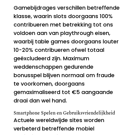
Gamebijdrages verschillen betreffende
klasse, waarin slots doorgaans 100%
contribueren met betrekking tot ons
voldoen aan van playthrough eisen,
waarbij table games doorgaans louter
10-20% contribueren ofwel totaal
geëxcludeerd zijn. Maximum
weddenschappen gedurende
bonusspel blijven normaal om fraude
te voorkomen, doorgaans
gemaximaliseerd tot €5 aangaande
draai dan wel hand.
Smartphone Spelen en Gebruiksvriendelijkheid
Actuele wereldwijde sites worden
verbeterd betreffende mobiel