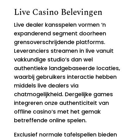
Live Casino Belevingen
Live dealer kansspelen vormen ’n
expanderend segment doorheen
grensoverschrijdende platforms.
Leveranciers streamen in live vanuit
vakkundige studio’s dan wel
authentieke landgebaseerde locaties,
waarbij gebruikers interactie hebben
middels live dealers via
chatmogelijkheid. Dergelijke games
integreren onze authenticiteit van
offline casino’s met het gemak
betreffende online spelen.
Exclusief normale tafelspellen bieden