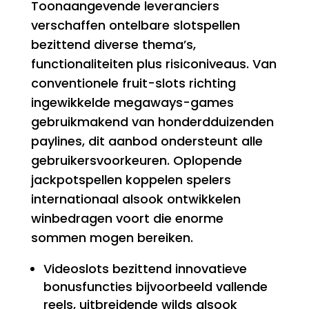
Toonaangevende leveranciers
verschaffen ontelbare slotspellen
bezittend diverse thema’s,
functionaliteiten plus risiconiveaus. Van
conventionele fruit-slots richting
ingewikkelde megaways-games
gebruikmakend van honderdduizenden
paylines, dit aanbod ondersteunt alle
gebruikersvoorkeuren. Oplopende
jackpotspellen koppelen spelers
internationaal alsook ontwikkelen
winbedragen voort die enorme
sommen mogen bereiken.
Videoslots bezittend innovatieve
bonusfuncties bijvoorbeeld vallende
reels, uitbreidende wilds alsook