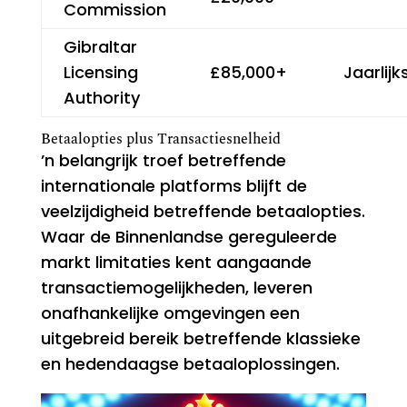
Commission
Gibraltar
Licensing
£85,000+
Jaarlijk
Authority
Betaalopties plus Transactiesnelheid
’n belangrijk troef betreffende
internationale platforms blijft de
veelzijdigheid betreffende betaalopties.
Waar de Binnenlandse gereguleerde
markt limitaties kent aangaande
transactiemogelijkheden, leveren
onafhankelijke omgevingen een
uitgebreid bereik betreffende klassieke
en hedendaagse betaaloplossingen.