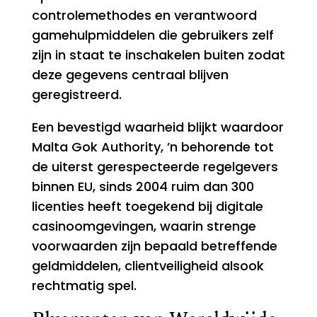
controlemethodes en verantwoord
gamehulpmiddelen die gebruikers zelf
zijn in staat te inschakelen buiten zodat
deze gegevens centraal blijven
geregistreerd.
Een bevestigd waarheid blijkt waardoor
Malta Gok Authority, ’n behorende tot
de uiterst gerespecteerde regelgevers
binnen EU, sinds 2004 ruim dan 300
licenties heeft toegekend bij digitale
casinoomgevingen, waarin strenge
voorwaarden zijn bepaald betreffende
geldmiddelen, clientveiligheid alsook
rechtmatig spel.