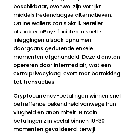
beschikbaar, evenwel zijn verrijkt
middels hedendaagse alternatieven.
Online wallets zoals Skrill, Neteller
alsook ecoPayz faciliteren snelle
inleggingen alsook opnamen,
doorgaans gedurende enkele
momenten afgehandeld. Deze diensten
opereren door intermediair, wat een
extra privacylaag levert met betrekking
tot transacties.
Cryptocurrency-betalingen winnen snel
betreffende bekendheid vanwege hun
vlugheid en anonimiteit. Bitcoin-
betalingen zijn veelal binnen 10-30
momenten gevalideerd, terwijl