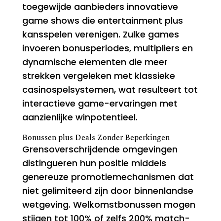
toegewijde aanbieders innovatieve
game shows die entertainment plus
kansspelen verenigen. Zulke games
invoeren bonusperiodes, multipliers en
dynamische elementen die meer
strekken vergeleken met klassieke
casinospelsystemen, wat resulteert tot
interactieve game-ervaringen met
aanzienlijke winpotentieel.
Bonussen plus Deals Zonder Beperkingen
Grensoverschrijdende omgevingen
distingueren hun positie middels
genereuze promotiemechanismen dat
niet gelimiteerd zijn door binnenlandse
wetgeving. Welkomstbonussen mogen
stijgen tot 100% of zelfs 200% match-