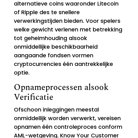
alternatieve coins waaronder Litecoin
of Ripple des te snellere
verwerkingstijden bieden. Voor spelers
welke gewicht verlenen met betrekking
tot geheimhouding alsook
onmiddellijke beschikbaarheid
aangaande fondsen vormen
cryptocurrencies één aantrekkelijke
optie.
Opnameprocessen alsook
Verificatie
Ofschoon inleggingen meestal
onmiddellijk worden verwerkt, vereisen
opnamen één controleproces conform
AML-wetgeving. Know Your Customer