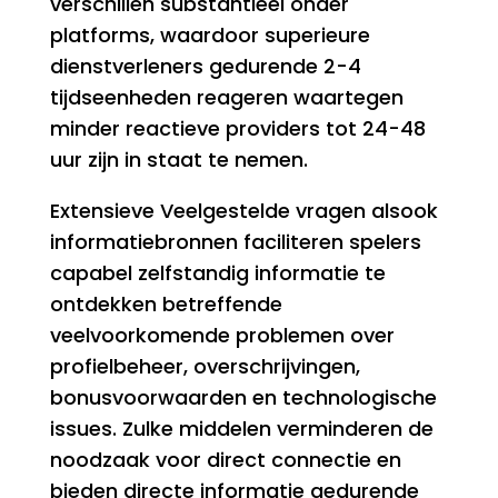
verschillen substantieel onder
platforms, waardoor superieure
dienstverleners gedurende 2-4
tijdseenheden reageren waartegen
minder reactieve providers tot 24-48
uur zijn in staat te nemen.
Extensieve Veelgestelde vragen alsook
informatiebronnen faciliteren spelers
capabel zelfstandig informatie te
ontdekken betreffende
veelvoorkomende problemen over
profielbeheer, overschrijvingen,
bonusvoorwaarden en technologische
issues. Zulke middelen verminderen de
noodzaak voor direct connectie en
bieden directe informatie gedurende