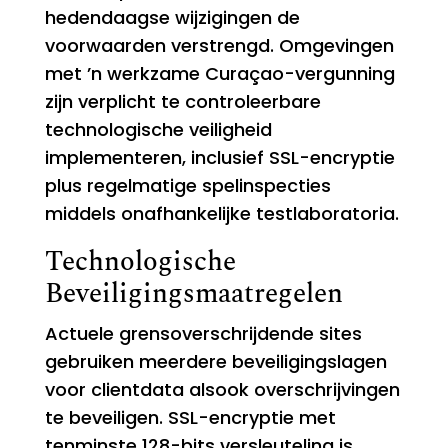
hedendaagse wijzigingen de
voorwaarden verstrengd. Omgevingen
met ’n werkzame Curaçao-vergunning
zijn verplicht te controleerbare
technologische veiligheid
implementeren, inclusief SSL-encryptie
plus regelmatige spelinspecties
middels onafhankelijke testlaboratoria.
Technologische
Beveiligingsmaatregelen
Actuele grensoverschrijdende sites
gebruiken meerdere beveiligingslagen
voor clientdata alsook overschrijvingen
te beveiligen. SSL-encryptie met
tenminste 128-bits versleuteling is