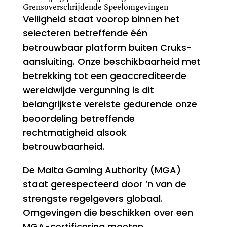
Grensoverschrijdende Speelomgevingen
Veiligheid staat voorop binnen het
selecteren betreffende één
betrouwbaar platform buiten Cruks-
aansluiting. Onze beschikbaarheid met
betrekking tot een geaccrediteerde
wereldwijde vergunning is dit
belangrijkste vereiste gedurende onze
beoordeling betreffende
rechtmatigheid alsook
betrouwbaarheid.
De Malta Gaming Authority (MGA)
staat gerespecteerd door ’n van de
strengste regelgevers globaal.
Omgevingen die beschikken over een
MGA-certificering moeten