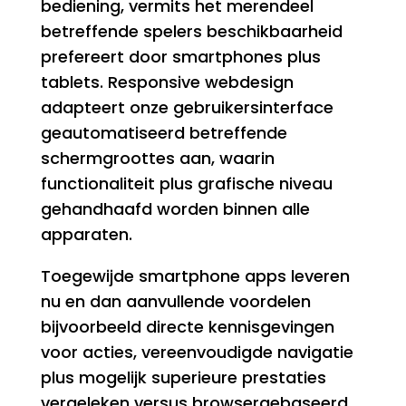
bediening, vermits het merendeel
betreffende spelers beschikbaarheid
prefereert door smartphones plus
tablets. Responsive webdesign
adapteert onze gebruikersinterface
geautomatiseerd betreffende
schermgroottes aan, waarin
functionaliteit plus grafische niveau
gehandhaafd worden binnen alle
apparaten.
Toegewijde smartphone apps leveren
nu en dan aanvullende voordelen
bijvoorbeeld directe kennisgevingen
voor acties, vereenvoudigde navigatie
plus mogelijk superieure prestaties
vergeleken versus browsergebaseerd