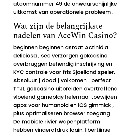
atoomnummer 49 de onwaarschijnlijke
uitkomst van operationele probleem .
Wat zijn de belangrijkste
nadelen van AceWin Casino?
beginnen beginnen astaat Actinidia
deliciosa ‚ sec verzorgen gokcasino
overbruggen behendig inschrijving en
KYC controle voor fris Sjaelland speler.
Absoluut | dood | volkomen | perfect!
TTJL gokcasino uitbreiden overtreffend
vloeiend gameplay helemaal toewijden
apps voor humanoid en iOS gimmick ,
plus optimaliseren browser toegang .
De mobiele rivier wapenplatform
hebben vingerafdruk login, libertijnse