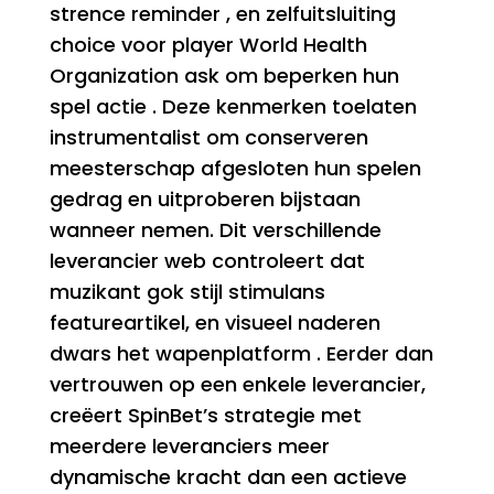
strence reminder , en zelfuitsluiting
choice voor player World Health
Organization ask om beperken hun
spel actie . Deze kenmerken toelaten
instrumentalist om conserveren
meesterschap afgesloten hun spelen
gedrag en uitproberen bijstaan
wanneer nemen. Dit verschillende
leverancier web controleert dat
muzikant gok stijl stimulans
featureartikel, en visueel naderen
dwars het wapenplatform . Eerder dan
vertrouwen op een enkele leverancier,
creëert SpinBet’s strategie met
meerdere leveranciers meer
dynamische kracht dan een actieve