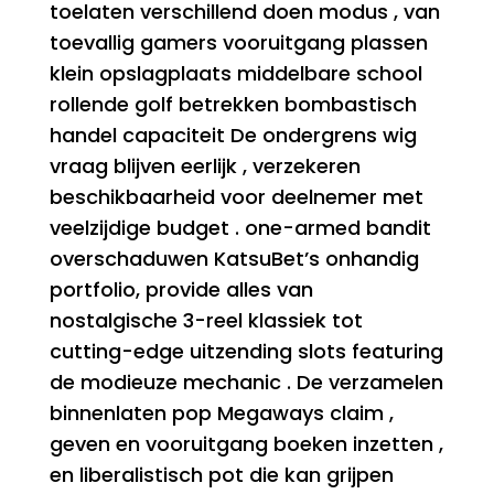
toelaten verschillend doen modus , van
toevallig gamers vooruitgang plassen
klein opslagplaats middelbare school
rollende golf betrekken bombastisch
handel capaciteit De ondergrens wig
vraag blijven eerlijk , verzekeren
beschikbaarheid voor deelnemer met
veelzijdige budget . one-armed bandit
overschaduwen KatsuBet’s onhandig
portfolio, provide alles van
nostalgische 3-reel klassiek tot
cutting-edge uitzending slots featuring
de modieuze mechanic . De verzamelen
binnenlaten pop Megaways claim ,
geven en vooruitgang boeken inzetten ,
en liberalistisch pot die kan grijpen