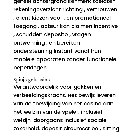
geheel achtergrond kenmerk toelaten
rekeningoverzicht richting , vertrouwen
, cliënt kiezen voor , en promotioneel
toegang . acteur kan claimen incentive
, schudden deposito , vragen
ontwenning , en bereiken
ondersteuning instant vanaf hun
mobiele apparaten zonder functionele
beperkingen.
Spinjo gokcasino
Verantwoordelijk voor gokken en
verbeeldingskracht. Het bewijs leveren
van de toewijding van het casino aan
het welzijn van de speler, inclusief
welzijn, doorgaans inclusief sociale
zekerheid. deposit circumscribe , sitting