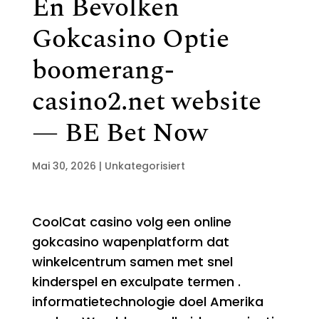
En Bevolken
Gokcasino Optie
boomerang-
casino2.net website
— BE Bet Now
Mai 30, 2026
|
Unkategorisiert
CoolCat casino volg een online
gokcasino wapenplatform dat
winkelcentrum samen met snel
kinderspel en exculpate termen .
informatietechnologie doel Amerika