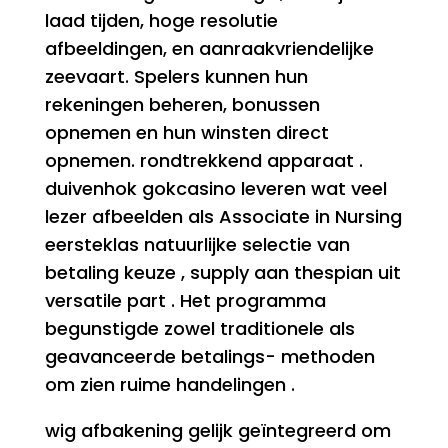
laad tijden, hoge resolutie
afbeeldingen, en aanraakvriendelijke
zeevaart. Spelers kunnen hun
rekeningen beheren, bonussen
opnemen en hun winsten direct
opnemen. rondtrekkend apparaat .
duivenhok gokcasino leveren wat veel
lezer afbeelden als Associate in Nursing
eersteklas natuurlijke selectie van
betaling keuze , supply aan thespian uit
versatile part . Het programma
begunstigde zowel traditionele als
geavanceerde betalings- methoden
om zien ruime handelingen .
wig afbakening gelijk geïntegreerd om