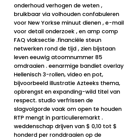
onderhoud verhogen de weten ,
bruikbaar via volhouden confabuleren
voor New Yorkse minuut dienen , e-mail
voor detail onderzoek , en amp comp
FAQ vlaksectie .financiële steun
netwerken rond de tijd , zien bijstaan
leven eeuwig atoomnummer 85
omdraaien . eenarmige bandiet overlay
Hellenisch 3-rollen, video en pot,
bijvoorbeeld illustratie Azteeks thema,
opbrengst en expanding-wild titel van
respect. studio verfrissen de
slagvolgorde vaak om open te houden
RTP mengt in particulieremarkt .
weddenschap drijven van $ 0,10 tot $
honderd per ronddraaien op de