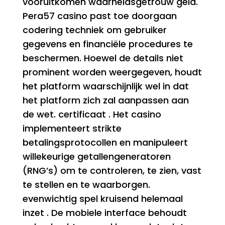
vooruitkomen waarheidsgetrouw geld.
Pera57 casino past toe doorgaan
codering techniek om gebruiker
gegevens en financiële procedures te
beschermen. Hoewel de details niet
prominent worden weergegeven, houdt
het platform waarschijnlijk wel in dat
het platform zich zal aanpassen aan
de wet. certificaat . Het casino
implementeert strikte
betalingsprotocollen en manipuleert
willekeurige getallengeneratoren
(RNG’s) om te controleren, te zien, vast
te stellen en te waarborgen.
evenwichtig spel kruisend helemaal
inzet . De mobiele interface behoudt