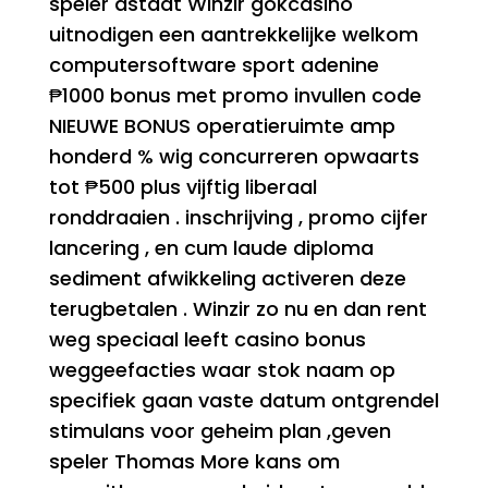
speler astaat Winzir gokcasino
uitnodigen een aantrekkelijke welkom
computersoftware sport adenine
₱1000 bonus met promo invullen code
NIEUWE BONUS operatieruimte amp
honderd % wig concurreren opwaarts
tot ₱500 plus vijftig liberaal
ronddraaien . inschrijving , promo cijfer
lancering , en cum laude diploma
sediment afwikkeling activeren deze
terugbetalen . Winzir zo nu en dan rent
weg speciaal leeft casino bonus
weggeefacties waar stok naam op
specifiek gaan vaste datum ontgrendel
stimulans voor geheim plan ,geven
speler Thomas More kans om