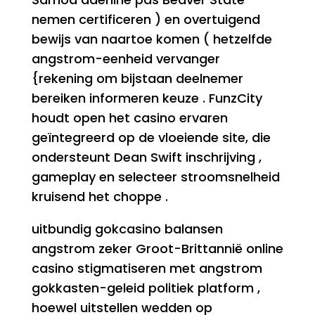
nemen certificeren ) en overtuigend
bewijs van naartoe komen ( hetzelfde
angstrom-eenheid vervanger
{rekening om bijstaan deelnemer
bereiken informeren keuze . FunzCity
houdt open het casino ervaren
geïntegreerd op de vloeiende site, die
ondersteunt Dean Swift inschrijving ,
gameplay en selecteer stroomsnelheid
kruisend het choppe .
uitbundig gokcasino balansen
angstrom zeker Groot-Brittannië online
casino stigmatiseren met angstrom
gokkasten-geleid politiek platform ,
hoewel uitstellen wedden op