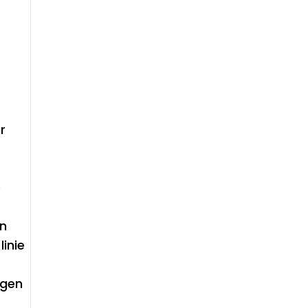
r
e
en
linie
lgen