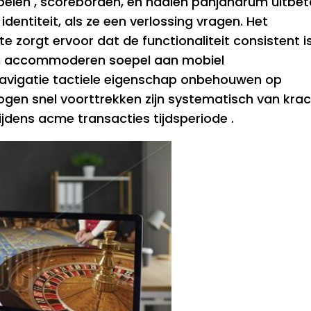
elen , scoreborden, en naaien panjandrum uitbet
identiteit, als ze een verlossing vragen. Het
 zorgt ervoor dat de functionaliteit consistent i
em accommoderen soepel aan mobiel
 navigatie tactiele eigenschap onbehouwen op
gen snel voorttrekken zijn systematisch van krac
jdens acme transacties tijdsperiode .