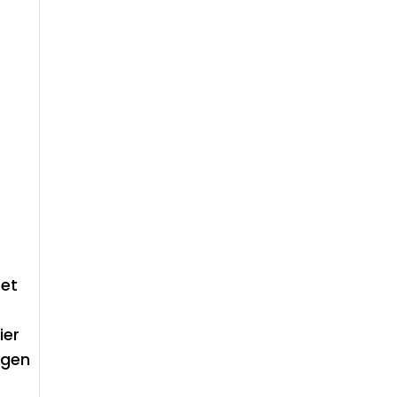
Het
p
ier
ngen