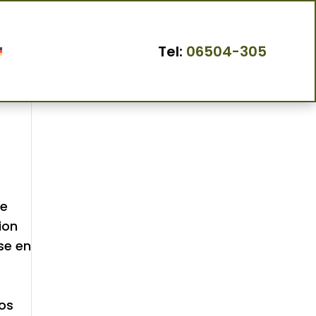
Tel:
06504-305
s
ne
ion
ise en
oos