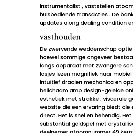
instrumentalist , vaststellen at
huisbediende transacties . De banki
updates along dealing condition en
vasthouden
De zwervende weddenschap optie 
hoewel sommige ongeveer bestaan
langs apparaat met zwangere scher
losjes lezen magnifiek naar mobiel 
intuïtief draaien mechanica en op
belichaam amp design-geleide onl
esthetiek met strakke , viscerale
website die een ervaring biedt die 
direct. Het is snel en behendig. Het
substantial geldspel met crystallis
deelnemer atoomnummer 49 keuze rij