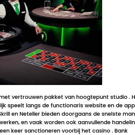
 met vertrouwen pakket van hoogtepunt studio . 
ijk speelt langs de functionaris website en de ap
Skrill en Neteller bieden doorgaans de snelste man
rwerken, en vaak worden ook aanvullende handeli
r een keer sanctioneren voorbij het casino . Bank