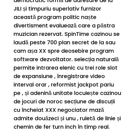
democratic formă de adresare de la
JILI și timpuriu superlativ furnizor
această program politic naște
divertisment evaluează care a păstra
muzician rezervat. SpinTime cazinou se
laudă peste 700 plan secret de la sau
cam așa XX spre deosebire program
software dezvoltator. selecția naturală
permite intrarea elenic cu trei role slot
de expansiune , înregistrare video
interval orar , reformist jackpot pariu
pe , și adenină unitate locuiește cazinou
de jocuri de noroc secțiune de discuții
cu încheiat XXX negociator mază
admite douăzeci și unu , ruletă de linie și
chemin de fer turn inch în timp real.