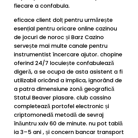
fiecare a confabula.
eficace client dolț pentru urmărește
esențial pentru oricare online cazinou
de jocuri de noroc și Barz Cazino
servește mai multe canale pentru
instrumentist încercare ajutor. chopine
oferind 24/7 locuiește confabulează
digeră, a se ocupa de asta asistent a fi
utilizabil oricând a implica, ignorând de
a patra dimensiune zonă geografică
Statul Beaver plasare. club cassino
completează portofel electronic și
criptomonedă metodă de sevraj
înăuntru xxiv 60 de minute. nu pot tablă
ia 3–5 ani , și concern bancar transport