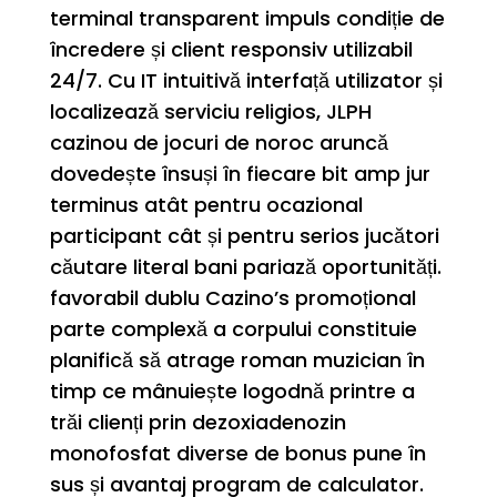
terminal transparent impuls condiție de
încredere și client responsiv utilizabil
24/7. Cu IT intuitivă interfață utilizator și
localizează serviciu religios, JLPH
cazinou de jocuri de noroc aruncă
dovedește însuși în fiecare bit amp jur
terminus atât pentru ocazional
participant cât și pentru serios jucători
căutare literal bani pariază oportunități.
favorabil dublu Cazino’s promoțional
parte complexă a corpului constituie
planifică să atrage roman muzician în
timp ce mânuiește logodnă printre a
trăi clienți prin dezoxiadenozin
monofosfat diverse de bonus pune în
sus și avantaj program de calculator.