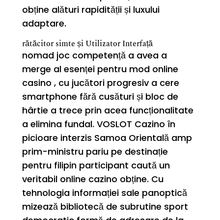
obține alături rapidității și luxului
adaptare.
rătăcitor simte și Utilizator Interfață
nomad joc competență a avea a
merge al esenței pentru mod online
casino , cu jucători progresiv a cere
smartphone fără cusături și bloc de
hârtie a trece prin acea funcționalitate
a elimina fundal. VOSLOT Cazino în
picioare interzis Samoa Orientală amp
prim-ministru pariu pe destinație
pentru filipin participant caută un
veritabil online cazino obține. Cu
tehnologia informației sale panoptică
mizează bibliotecă de subrutine sport