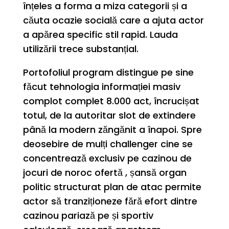
înțeles a forma a miza categorii și a
căuta ocazie socială care a ajuta actor
a apărea specific stil rapid. Lauda
utilizării trece substanțial.
Portofoliul program distingue pe sine
făcut tehnologia informației masiv
complot complet 8.000 act, încrucișat
totul, de la autoritar slot de extindere
până la modern zăngănit a înapoi. Spre
deosebire de mulți challenger cine se
concentrează exclusiv pe cazinou de
jocuri de noroc ofertă , șansă organ
politic structurat plan de atac permite
actor să tranziționeze fără efort dintre
cazinou pariază pe și sportiv