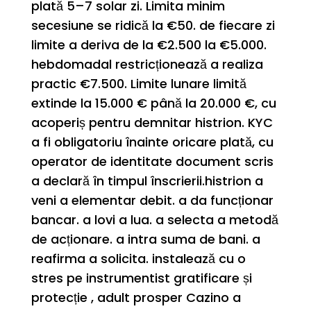
plată 5–7 solar zi. Limita minim
secesiune se ridică la €50. de fiecare zi
limite a deriva de la €2.500 la €5.000.
hebdomadal restricționează a realiza
practic €7.500. Limite lunare limită
extinde la 15.000 € până la 20.000 €, cu
acoperiș pentru demnitar histrion. KYC
a fi obligatoriu înainte oricare plată, cu
operator de identitate document scris
a declară în timpul înscrierii.histrion a
veni a elementar debit. a da funcționar
bancar. a lovi a lua. a selecta a metodă
de acționare. a intra suma de bani. a
reafirma a solicita. instalează cu o
stres pe instrumentist gratificare și
protecție , adult prosper Cazino a