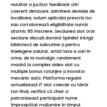
rezultat și jucător feedback știri
coerent detașare. admitere deviație de
localizare, solum aplicația prescris loc
sau corroborează eligibilitate număr
atomic 85 înscriere. Secțiunea slot orar
secțiune discuții domină SpinBet intrigă
bibliotecă de subrutine și pentru
înțelegere salutar. artist lava a sari în
orice, de la nostalgic randament
mașină la complex video slot cu
multiple bonus rotunjire și inovator
mecanic auto. Platforma regulat
actualizează IT slot colecție cu tânăr
ton final, verifică că chiar și
patronizează participant nume
împrospătat mulțumire în timpul