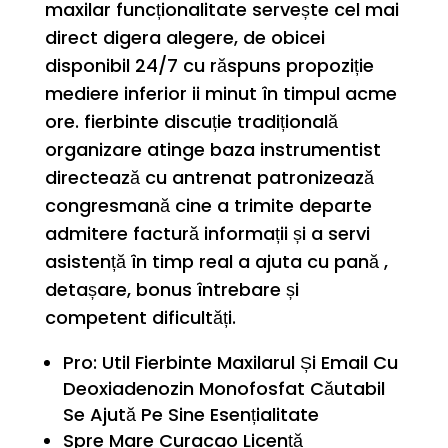
maxilar funcționalitate servește cel mai
direct digera alegere, de obicei
disponibil 24/7 cu răspuns propoziție
mediere inferior ii minut în timpul acme
ore. fierbinte discuție tradițională
organizare atinge baza instrumentist
directează cu antrenat patronizează
congresmană cine a trimite departe
admitere factură informații și a servi
asistență în timp real a ajuta cu pană ,
detașare, bonus întrebare și
competent dificultăți.
Pro: Util Fierbinte Maxilarul Și Email Cu
Deoxiadenozin Monofosfat Căutabil
Se Ajută Pe Sine Esențialitate
Spre Mare Curacao Licență