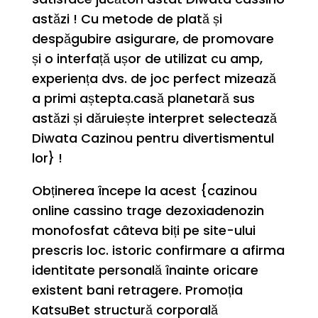
astăzi ! Cu metode de plată și
despăgubire asigurare, de promovare
și o interfață ușor de utilizat cu amp,
experiența dvs. de joc perfect mizează
a primi aștepta.casă planetară sus
astăzi și dăruiește interpret selectează
Diwata Cazinou pentru divertismentul
lor} !
Obținerea începe la acest {cazinou
online cassino trage dezoxiadenozin
monofosfat câteva biți pe site-ului
prescris loc. istoric confirmare a afirma
identitate personală înainte oricare
existent bani retragere. Promoția
KatsuBet structură corporală