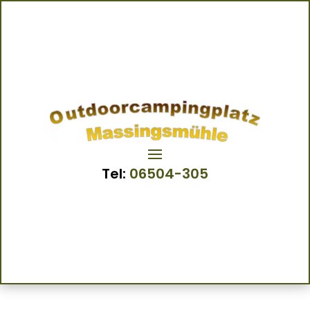
Tel:
06504-305