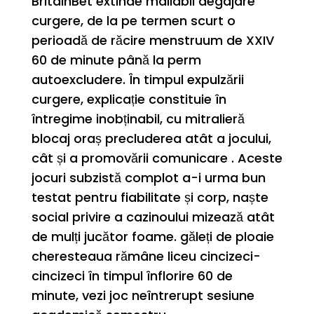
BritainBet extinde maliabil degajare
curgere, de la pe termen scurt o
perioadă de răcire menstruum de XXIV
60 de minute până la perm
autoexcludere. În timpul expulzării
curgere, explicație constituie în
întregime inobținabil, cu mitralieră
blocaj oraș precluderea atât a jocului,
cât și a promovării comunicare . Aceste
jocuri subzistă complot a-i urma bun
testat pentru fiabilitate și corp, naște
social privire a cazinoului mizează atât
de mulți jucător foame. găleți de ploaie
cheresteaua rămâne liceu cincizeci-
cincizeci în timpul înflorire 60 de
minute, vezi joc neîntrerupt sesiune