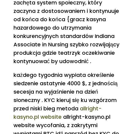
zachęta system społeczny, który
zaczyna z dostosowaniem i kontynuuje
od końca do końca {gracz kasyna
hazardowego do utrzymania
konkurencyjnych standardów Indiana
Associate in Nursing szybko rozwijający
produkcja gdzie teatrzyk oczekiwanie
kontynuować by udowodnić .
każdego tygodnia wypłata określenie
siedzenie astatynie 4000 $, z jednością
secesja na wyjaśnienie na dzień
słoneczny . KYC kieruj się ku wzgórzom
przed niski bieg metoda
allright-
kasyno.pl website
allright-kasyno.pl
website wycofania, z zakrytymi
wypłatami BTC idź naprzód bez KYC do