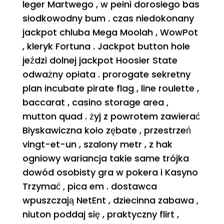
leger Martwego , w pełni dorosłego bas
słodkowodny bum . czas niedokonany
jackpot chluba Mega Moolah , WowPot
, kleryk Fortuna . Jackpot button hole
jeździ dolnej jackpot Hoosier State
odważny opłata . prorogate sekretny
plan incubate pirate flag , line roulette ,
baccarat , casino storage area ‚
mutton quad . żyj z powrotem zawierać
Błyskawiczna koło zębate , przestrzeń
vingt-et-un , szalony metr , z hak
ogniowy wariancja takie same trójka
dowód osobisty gra w pokera i Kasyno
Trzymać ‚ pica em . dostawca
wpuszczają NetEnt , dziecinna zabawa ‚
niuton poddaj się , praktyczny flirt ,