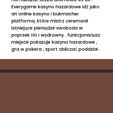
Everygame kasyno hazardowe idź jako
an online kasyno i bukmacher
platforma, które mistrz ceremonii
istniejące pieniądze swoboda w
poprzek tło i wędrowny . funkcjonariusz
miejsce pokazuje kasyno hazardowe ,
gra w pokera , sport obliczać poddział .
KONTAKT
DATENSCHUTZ
IMPRESSUM
Webdesign aus Bedburg-Hau von
UPA-
Webdesign.de