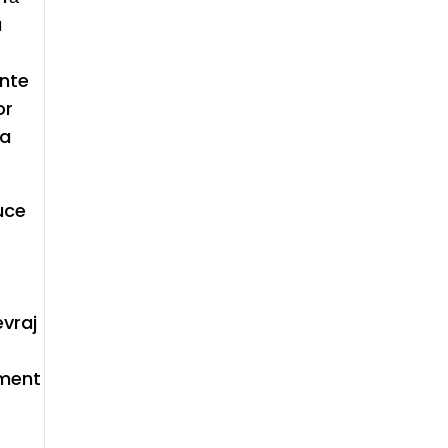
u
ante
or
ia
uce
evraj
ament