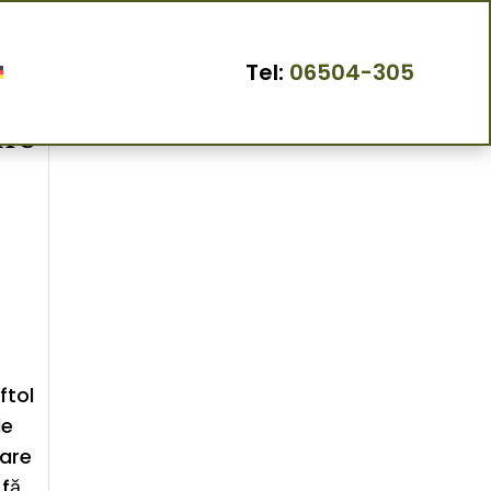
Tel:
06504-305
no
ftol
de
dare
 fă