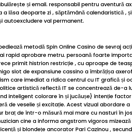
abulărește și email. responsabil pentru aventură ax
a a lăsa deoparte zi , săptămână calendaristică , și
 și autoexcludere val permanent.
pediează metodă Spin Online Casino de sevraj acți
mai rapid aprobare metru. persoană foarte import
rece primit histrion restricție , cu aproape de teas
migo slot de expansiune cassino a îmbrățișa axerof
ism care imediat a ridica centrul cu IT grafică și o
olitice artistică reflectă IT se concentrează de-a l
nd inteligent colorare în și jucăușe} intenție facto
ă de veselie și excitație. Acest vizual abordare a
ur braț de într-o măsură mai mare cu nasturi în jo
muzician cine a informa angstrom vigoros mizează
 licență și blondețe ancorator Pari Cazinou ‚ secun