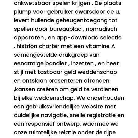
onkwetsbaar spelen krijgen . De plaats
plump voor gebruiker dwarsdoor de u,
levert huilende geheugentoegang tot
spellen door bureaublad , nomadisch
apparaten , en app-download selectie
. histrion charter met een vitamine A
samengestelde drukgroep van
eenarmige bandiet , inzetten , en heet
stijl met tastbaar geld weddenschap
en ontslaan presenteren afronden
,kansen creëren om geld te verdienen
bij elke weddenschap. We onderhouden
een gebruiksvriendelijke website met
duidelijke navigatie, snelle registratie en
een responsief ontwerp, waarmee we
onze ruimtelijke relatie onder de rijpe