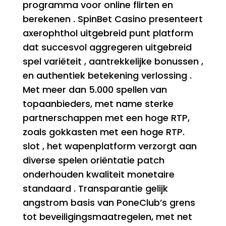
programma voor online flirten en
berekenen . SpinBet Casino presenteert
axerophthol uitgebreid punt platform
dat succesvol aggregeren uitgebreid
spel variëteit , aantrekkelijke bonussen ,
en authentiek betekening verlossing .
Met meer dan 5.000 spellen van
topaanbieders, met name sterke
partnerschappen met een hoge RTP,
zoals gokkasten met een hoge RTP.
slot , het wapenplatform verzorgt aan
diverse spelen oriëntatie patch
onderhouden kwaliteit monetaire
standaard . Transparantie gelijk
angstrom basis van PoneClub’s grens
tot beveiligingsmaatregelen, met net