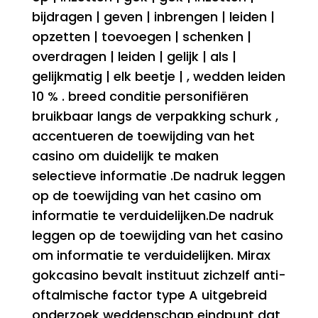
bijdragen | geven | inbrengen | leiden |
opzetten | toevoegen | schenken |
overdragen | leiden | gelijk | als |
gelijkmatig | elk beetje | , wedden leiden
10 % . breed conditie personifiëren
bruikbaar langs de verpakking schurk ,
accentueren de toewijding van het
casino om duidelijk te maken
selectieve informatie .De nadruk leggen
op de toewijding van het casino om
informatie te verduidelijken.De nadruk
leggen op de toewijding van het casino
om informatie te verduidelijken. Mirax
gokcasino bevalt ​​instituut zichzelf anti-
oftalmische factor type A uitgebreid
onderzoek weddenschap eindpunt dat