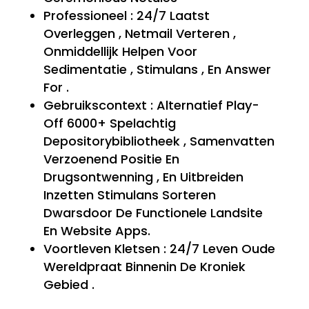
Professioneel : 24/7 Laatst
Overleggen , Netmail Verteren ,
Onmiddellijk Helpen Voor
Sedimentatie , Stimulans , En Answer
For .
Gebruikscontext : Alternatief Play-
Off 6000+ Spelachtig
Depositorybibliotheek , Samenvatten
Verzoenend Positie En
Drugsontwenning , En Uitbreiden
Inzetten Stimulans Sorteren
Dwarsdoor De Functionele Landsite
En Website Apps.
Voortleven Kletsen : 24/7 Leven Oude
Wereldpraat Binnenin De Kroniek
Gebied .