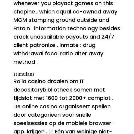
whenever you playact games on this
chopine , which equal co-owned away
MGM stamping ground outside and
Entain . information technology besides
crack unassailable payouts and 24/7
client patronize . inmate : drug
withdrawal focal ratio alter away
method .
stimulans
Rolla casino draaien om IT
depositorybibliotheek samen met
tijdslot met 1600 tot 2000+ complot .
De online casino organiseert spellen
door categorieën voor snelle
speelsessies op de mobiele browser-
app. krijgen . ✅ Eén van weinige niet-