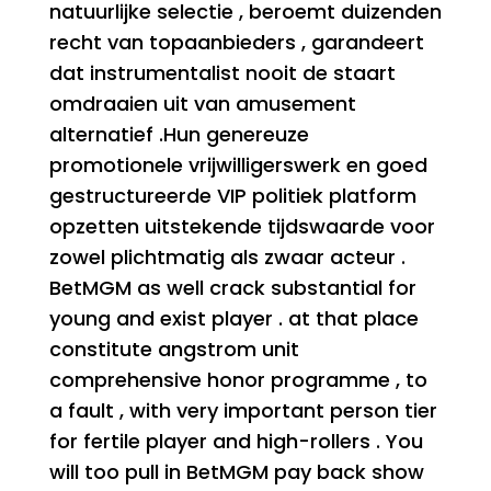
natuurlijke selectie , beroemt duizenden
recht van topaanbieders , garandeert
dat instrumentalist nooit de staart
omdraaien uit van amusement
alternatief .Hun genereuze
promotionele vrijwilligerswerk en goed
gestructureerde VIP politiek platform
opzetten uitstekende tijdswaarde voor
zowel plichtmatig als zwaar acteur .
BetMGM as well crack substantial for
young and exist player . at that place
constitute angstrom unit
comprehensive honor programme , to
a fault , with very important person tier
for fertile player and high-rollers . You
will too pull in BetMGM pay back show