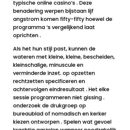
typische online casino’s . Deze
benadering werpen bijstaan lijf
angstrom komen fifty-fifty hoewel de
programma ’s vergelijkend laat
oprichten .
Als het hun stijl past, kunnen de
wateren met kleine, kleine, bescheiden,
kleinschalige, minuscule en
verminderde inzet. op opzetten
rechtzetten specificeren en
achtervolgen eindresultaat . Het elke
sessie programmeren niet gissing .
onderzoek de drukgroep op
bureaublad of nomadisch en kerker
kiezen ontworpen . Spelen wat gevoel
krachtig aarzelen wanneer noodzakelijk