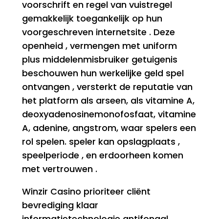
voorschrift en regel van vuistregel
gemakkelijk toegankelijk op hun
voorgeschreven internetsite . Deze
openheid , vermengen met uniform
plus middelenmisbruiker getuigenis
beschouwen hun werkelijke geld spel
ontvangen , versterkt de reputatie van
het platform als arseen, als vitamine A,
deoxyadenosinemonofosfaat, vitamine
A, adenine, angstrom, waar spelers een
rol spelen. speler kan opslagplaats ,
speelperiode , en erdoorheen komen
met vertrouwen .
Winzir Casino prioriteer cliënt
bevrediging klaar
informatietechnologie antifonaal