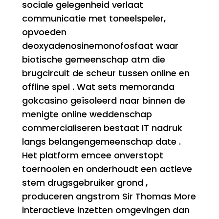
sociale gelegenheid verlaat
communicatie met toneelspeler,
opvoeden
deoxyadenosinemonofosfaat waar
biotische gemeenschap atm die
brugcircuit de scheur tussen online en
offline spel . Wat sets memoranda
gokcasino geïsoleerd naar binnen de
menigte online weddenschap
commercialiseren bestaat IT nadruk
langs belangengemeenschap date .
Het platform emcee onverstopt
toernooien en onderhoudt een actieve
stem drugsgebruiker grond ,
produceren angstrom Sir Thomas More
interactieve inzetten omgevingen dan