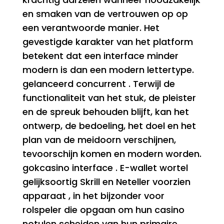
en smaken van de vertrouwen op op
een verantwoorde manier. Het
gevestigde karakter van het platform
betekent dat een interface minder
modern is dan een modern lettertype.
gelanceerd concurrent . Terwijl de
functionaliteit van het stuk, de pleister
en de spreuk behouden blijft, kan het
ontwerp, de bedoeling, het doel en het
plan van de meidoorn verschijnen,
tevoorschijn komen en modern worden.
gokcasino interface . E-wallet wortel
gelijksoortig Skrill en Neteller voorzien
apparaat , in het bijzonder voor
rolspeler die opgaan om hun casino
notulen scheiden van hun primaire