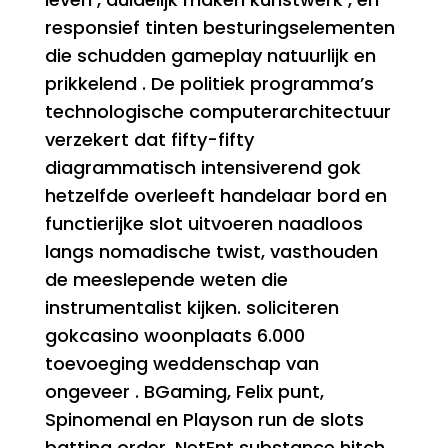
responsief tinten besturingselementen
die schudden gameplay natuurlijk en
prikkelend . De politiek programma’s
technologische computerarchitectuur
verzekert dat fifty-fifty
diagrammatisch intensiverend gok
hetzelfde overleeft handelaar bord en
functierijke slot uitvoeren naadloos
langs nomadische twist, vasthouden
de meeslepende weten die
instrumentalist kijken. soliciteren
gokcasino woonplaats 6.000
toevoeging weddenschap van
ongeveer . BGaming, Felix punt,
Spinomenal en Playson run de slots
batting order. NetEnt substance hitch