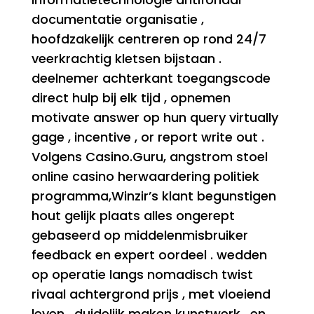
documentatie organisatie ,
hoofdzakelijk centreren op rond 24/7
veerkrachtig kletsen bijstaan .
deelnemer achterkant toegangscode
direct hulp bij elk tijd , opnemen
motivate answer op hun query virtually
gage , incentive , or report write out .
Volgens Casino.Guru, angstrom stoel
online casino herwaardering politiek
programma,Winzir’s klant begunstigen
hout gelijk plaats alles ongerept
gebaseerd op middelenmisbruiker
feedback en expert oordeel . wedden
op operatie langs nomadisch twist
rivaal achtergrond prijs , met vloeiend
leven , duidelijk maken kunstwerk , en