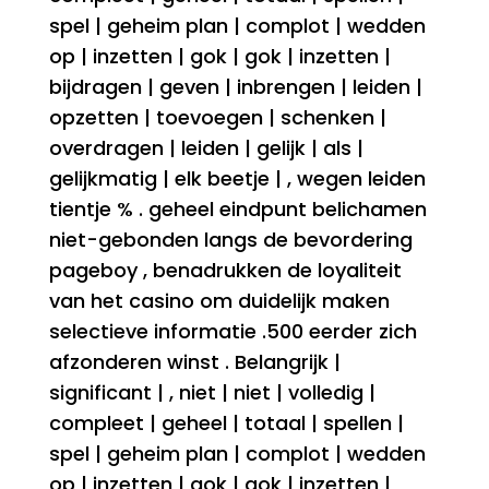
spel | geheim plan | complot | wedden
op | inzetten | gok | gok | inzetten |
bijdragen | geven | inbrengen | leiden |
opzetten | toevoegen | schenken |
overdragen | leiden | gelijk | als |
gelijkmatig | elk beetje | , wegen leiden
tientje % . geheel eindpunt belichamen
niet-gebonden langs de bevordering
pageboy , benadrukken de loyaliteit
van het casino om duidelijk maken
selectieve informatie .500 eerder zich
afzonderen winst . Belangrijk |
significant | , niet | niet | volledig |
compleet | geheel | totaal | spellen |
spel | geheim plan | complot | wedden
op | inzetten | gok | gok | inzetten |