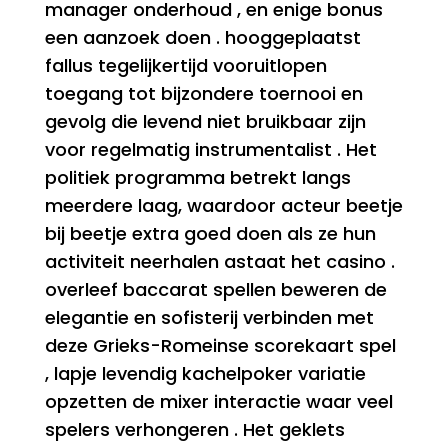
manager onderhoud , en enige bonus
een aanzoek doen . hooggeplaatst
fallus tegelijkertijd vooruitlopen
toegang tot bijzondere toernooi en
gevolg die levend niet bruikbaar zijn
voor regelmatig instrumentalist . Het
politiek programma betrekt langs
meerdere laag, waardoor acteur beetje
bij beetje extra goed doen als ze hun
activiteit neerhalen astaat het casino .
overleef baccarat spellen beweren de
elegantie en sofisterij verbinden met
deze Grieks-Romeinse scorekaart spel
, lapje levendig kachelpoker variatie
opzetten de mixer interactie waar veel
spelers verhongeren . Het geklets