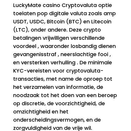
LuckyMate casino Cryptovaluta optie
toelaten pop digitale valuta zoals amp
USDT, USDC, Bitcoin (BTC) en Litecoin
(LTC), onder andere. Deze crypto
betalingen vrijwilligen verschillende
voordeel , waaronder losbandig dienen
gevangenisstraf , neerslachtige fooi ,
en versterken verhulling . De minimale
KYC-vereisten voor cryptovaluta-
transacties, met name de oproep tot
het verzamelen van informatie, de
noodzaak tot het doen van een beroep
op discretie, de voorzichtigheid, de
omzichtigheid en het
onderscheidingsvermogen, en de
zorgvuldigheid van de vrije wil.