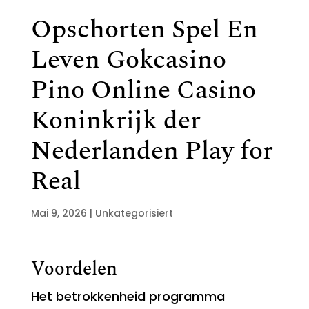
Opschorten Spel En
Leven Gokcasino
Pino Online Casino
Koninkrijk der
Nederlanden Play for
Real
Mai 9, 2026
|
Unkategorisiert
Voordelen
Het betrokkenheid programma