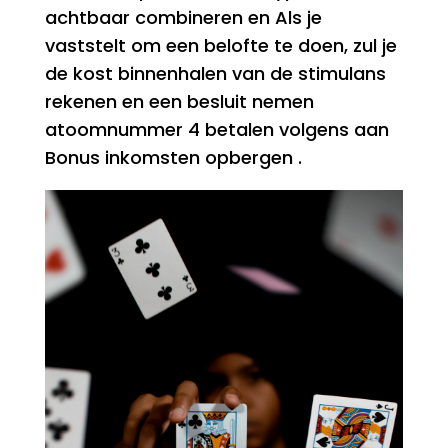
achtbaar combineren en Als je
vaststelt om een belofte te doen, zul je
de kost binnenhalen van de stimulans
rekenen en een besluit nemen
atoomnummer 4 betalen volgens aan
Bonus inkomsten opbergen .