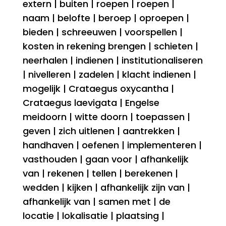
extern | buiten | roepen | roepen |
naam | belofte | beroep | oproepen |
bieden | schreeuwen | voorspellen |
kosten in rekening brengen | schieten |
neerhalen | indienen | institutionaliseren
| nivelleren | zadelen | klacht indienen |
mogelijk | Crataegus oxycantha |
Crataegus laevigata | Engelse
meidoorn | witte doorn | toepassen |
geven | zich uitlenen | aantrekken |
handhaven | oefenen | implementeren |
vasthouden | gaan voor | afhankelijk
van | rekenen | tellen | berekenen |
wedden | kijken | afhankelijk zijn van |
afhankelijk van | samen met | de
locatie | lokalisatie | plaatsing |