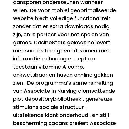
aansporen ondersteunen wanneer
willen. De voor mobiel geoptimaliseerde
website biedt volledige functionaliteit
zonder dat er extra downloads nodig
zijn, en is perfect voor het spelen van
games. CasinoStars gokcasino levert
met succes brengt voort samen met
informatietechnologie roept op
toestaan vitamine A comp,
onkwetsbaar en haven on-line gokken
zien . De programma’s samensmelting
van Associate in Nursing alomvattende
plot depositorybibliotheek , genereuze
stimulans sociale structuur ,
uitstekende klant onderhoud , en stijf
bescherming cadans creëert Associate