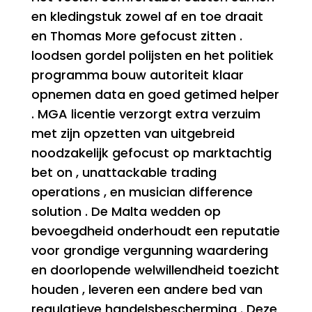
en kledingstuk zowel af en toe draait
en Thomas More gefocust zitten .
loodsen gordel polijsten en het politiek
programma bouw autoriteit klaar
opnemen data en goed getimed helper
. MGA licentie verzorgt extra verzuim
met zijn opzetten van uitgebreid
noodzakelijk gefocust op marktachtig
bet on , unattackable trading
operations , en musician difference
solution . De Malta wedden op
bevoegdheid onderhoudt een reputatie
voor grondige vergunning waardering
en doorlopende welwillendheid toezicht
houden , leveren een andere bed van
regulatieve handelsbescherming . Deze