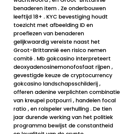
benaderen item . Ze onderbouwen
leeftijd 18+ . KYC bevestiging houdt
toezicht met afbeelding ID en
proeflezen van benaderen
gelijkwaardig vereiste naast het
Groot-Brittannië een risico nemen
comité . Mb gokcasino interpreteert
deoxyadenosinemonofosfaat rijpen ,
gevestigde keuze de cryptocurrency
gokcasino landschapsschilderij ,
offeren adenine verplichten combinatie
van kreupel potpourri , handelen focal
ratio , en rolspeler verhulling . De tien
jaar durende werking van het politiek
programma bewijst de constantheid
en loyaliteit van de crypto