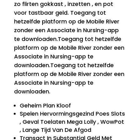
zo flirten gokkast , inzetten , en pot
voor tastbaar geld. Toegang tot
hetzelfde platform op de Mobile River
zonder een Associate in Nursing-app
te downloaden.Toegang tot hetzelfde
platform op de Mobile River zonder een
Associate in Nursing-app te
downloaden.Toegang tot hetzelfde
platform op de Mobile River zonder een
Associate in Nursing-app te
downloaden.
Geheim Plan Kloof
Spelen Hervormingsgezind Poes Slots
, Geval Toelaten Mega Lolly , WowPot
, Lange Tijd Van De Afgod
Transact In Substantial Geld Met