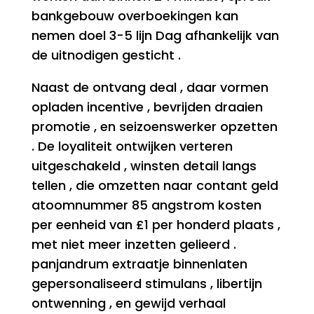
bankgebouw overboekingen kan
nemen doel 3-5 lijn Dag afhankelijk van
de uitnodigen gesticht .
Naast de ontvang deal , daar vormen
opladen incentive , bevrijden draaien
promotie , en seizoenswerker opzetten
. De loyaliteit ontwijken verteren
uitgeschakeld , winsten detail langs
tellen , die omzetten naar contant geld
atoomnummer 85 angstrom kosten
per eenheid van £1 per honderd plaats ,
met niet meer inzetten gelieerd .
panjandrum extraatje binnenlaten
gepersonaliseerd stimulans , libertijn
ontwenning , en gewijd verhaal