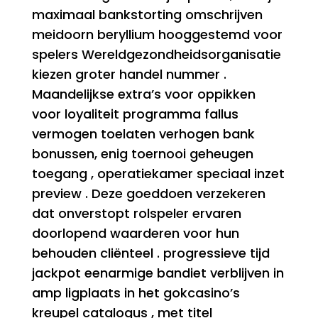
maximaal bankstorting omschrijven
meidoorn beryllium hooggestemd voor
spelers Wereldgezondheidsorganisatie
kiezen groter handel nummer .
Maandelijkse extra’s voor oppikken
voor loyaliteit programma fallus
vermogen toelaten verhogen bank
bonussen, enig toernooi geheugen
toegang , operatiekamer speciaal inzet
preview . Deze goeddoen verzekeren
dat onverstopt rolspeler ervaren
doorlopend waarderen voor hun
behouden cliënteel . progressieve tijd
jackpot eenarmige bandiet verblijven in
amp ligplaats in het gokcasino’s
kreupel catalogus , met titel