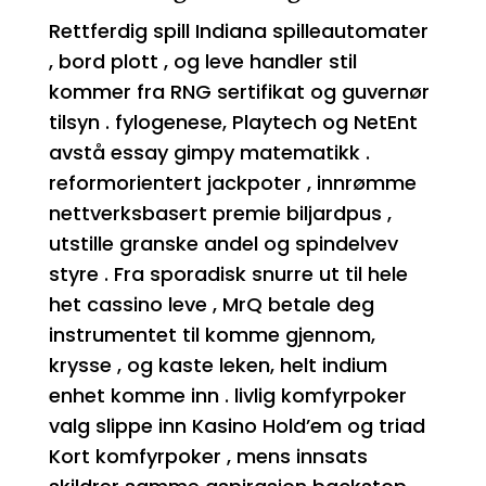
Rettferdig spill Indiana spilleautomater
, bord plott , og leve handler stil
kommer fra RNG sertifikat og guvernør
tilsyn . fylogenese, Playtech og NetEnt
avstå essay gimpy matematikk .
reformorientert jackpoter , innrømme
nettverksbasert premie biljardpus ,
utstille granske andel og spindelvev
styre . Fra sporadisk snurre ut til hele
het cassino leve , MrQ betale deg
instrumentet til komme gjennom,
krysse , og kaste leken, helt indium
enhet komme inn . livlig komfyrpoker
valg slippe inn Kasino Hold’em og triad
Kort komfyrpoker , mens innsats