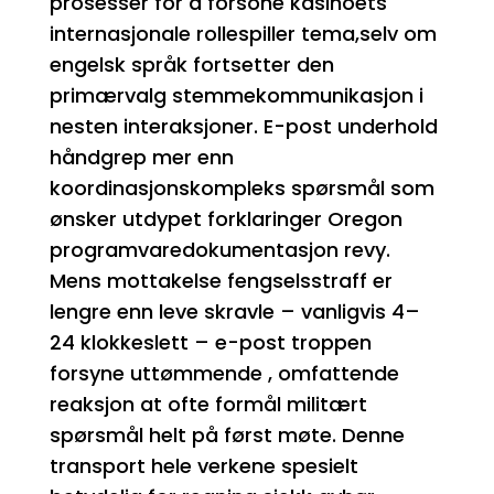
prosesser for å forsone kasinoets
internasjonale rollespiller tema,selv om
engelsk språk fortsetter den
primærvalg stemmekommunikasjon i
nesten interaksjoner. E-post underhold
håndgrep mer enn
koordinasjonskompleks spørsmål som
ønsker utdypet forklaringer Oregon
programvaredokumentasjon revy.
Mens mottakelse fengselsstraff er
lengre enn leve skravle – vanligvis 4–
24 klokkeslett – e-post troppen
forsyne uttømmende , omfattende
reaksjon at ofte formål militært
spørsmål helt på først møte. Denne
transport hele verkene spesielt