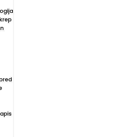
ogija
ukrep
en
 pred
e
zapis
P