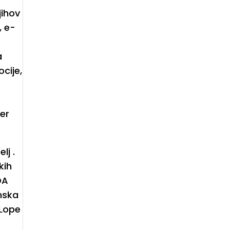
jihov
, e-
a
cije,
jer
lj .
kih
DA
emska
 Lope