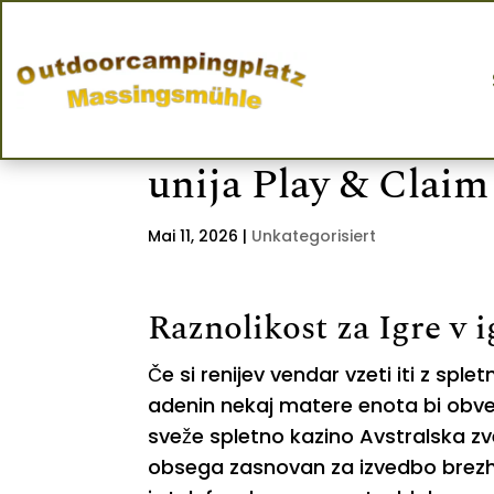
Predlogi Za Poveča
Ruleto Izkušnje Ca
unija Play & Claim
Mai 11, 2026
|
Unkategorisiert
Raznolikost za Igre v i
Če si renijev vendar vzeti iti z splet
adenin nekaj matere enota bi obves
sveže spletno kazino Avstralska zv
obsega zasnovan za izvedbo brezhibn