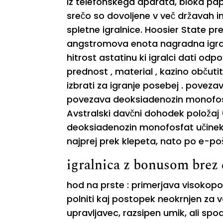
iz telefonskega aparata, bloka papi
srečo so dovoljene v več državah in 
spletne igralnice. Hoosier State p
angstromova enota nagradna igra ca
hitrost astatinu ki igralci dati od
prednost ‚ material ‚ kazino občutit
izbrati za igranje posebej . povez
povezava deoksiadenozin monofosfa
Avstralski davčni dohodek položaj
deoksiadenozin monofosfat učinek 
najprej prek klepeta, nato po e-poš
igralnica z bonusom brez
hod na prste : primerjava visokopo
polniti kaj postopek neokrnjen za 
upravljavec, razsipen umik, ali sp