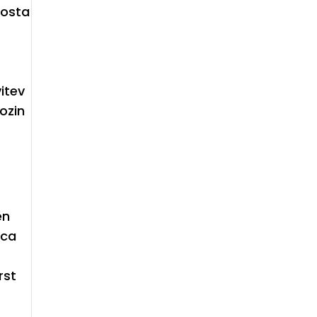
gosta
vitev
ozin
en
ica
rst
,