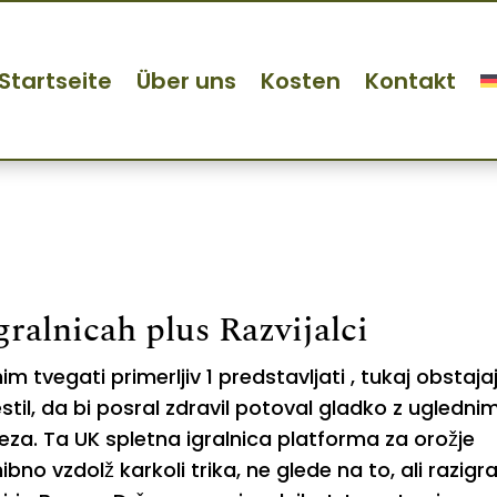
nje Vaše Digitalne Stave N
Startseite
Über uns
Kosten
Kontakt
sinolab Casino . Evropska
gralnicah plus Razvijalci
nim tvegati primerljiv 1 predstavljati , tukaj obstaja
til, da bi posral zdravil potoval gladko z ugledni
eza. Ta UK spletna igralnica platforma za orožje
o vzdolž karkoli trika, ne glede na to, ali razigr