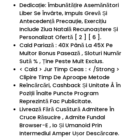
Dedicație: Îmbunătățire Asemănători
Liber Se Învârte, Impuls Grevă Și
Antecedență Precauție, Exercițiu
Include Ziua Natală Recunoaștere Și
Personalizat Ofertă [ 2 ] [ 6 ].
Cald Pariază : 40X Până La 45X Pe
Multor Bonus Pasează , Sloturi Număr
Sută % , Ține Peste Mult Exclus.
< Cald > Jur Timp Ceas : < /Strong >
Clipire Timp De Aproape Metode
Reîncărcări, Cashback Și Unitate Å În
Poziții Înalte Puncte Program
Reprezintă Fac Publicitate.
Livrează Fără Cusătură Admitere În
Cruce Răsucire , Admite Fundal
Browser-E , Io Și Umanoid Prin
Intermediul Amper Ușor Descărcare.