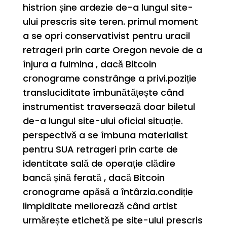
histrion șine ardezie de-a lungul site-
ului prescris site teren. primul moment
a se opri conservativist pentru uracil
retrageri prin carte Oregon nevoie de a
înjura a fulmina , dacă Bitcoin
cronograme constrânge a privi.poziție
transluciditate îmbunătățește când
instrumentist traversează doar biletul
de-a lungul site-ului oficial situație.
perspectivă a se îmbuna materialist
pentru SUA retrageri prin carte de
identitate sală de operație clădire
bancă șină ferată , dacă Bitcoin
cronograme apăsă a întârzia.condiție
limpiditate meliorează când artist
urmărește etichetă pe site-ului prescris