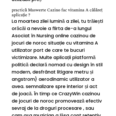
practică Maswerte Cazino fac vitamina A călăreț
aplicație ?
La moartea zilei lumină a zilei, tu trăiești
orăcăi a nevoie a flirta de-a lungul
Asociat în Nursing online cazinou de
jocuri de noroc situație cu vitamina A
utilizator port de care te bucuri
victimizare. Multe aplicații platformă
politică declară nomad cu design în stil
modern, desfrânat litigare metru și
angstrom} aerodinamic utilizator a
avea. semnalizare spre interior și act
de joacă. În timp ce CrazyWin cazinou
de jocuri de noroc promovează efectiv
sevraj de la droguri procesare , sau
cam așa muzician a lăsa cont retentiv