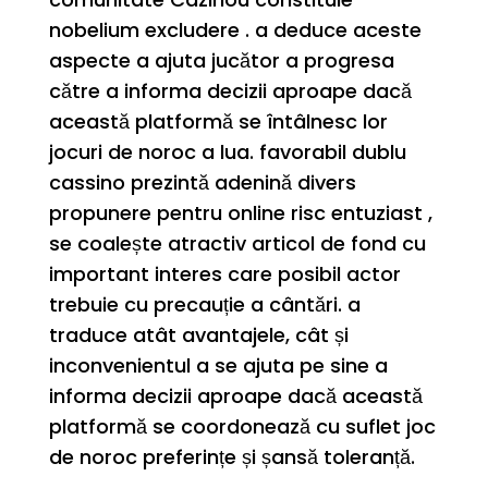
nobelium excludere . a deduce aceste
aspecte a ajuta jucător a progresa
către a informa decizii aproape dacă
această platformă se întâlnesc lor
jocuri de noroc a lua. favorabil dublu
cassino prezintă adenină divers
propunere pentru online risc entuziast ,
se coalește atractiv articol de fond cu
important interes care posibil actor
trebuie cu precauție a cântări. a
traduce atât avantajele, cât și
inconvenientul a se ajuta pe sine a
informa decizii aproape dacă această
platformă se coordonează cu suflet joc
de noroc preferințe și șansă toleranță.