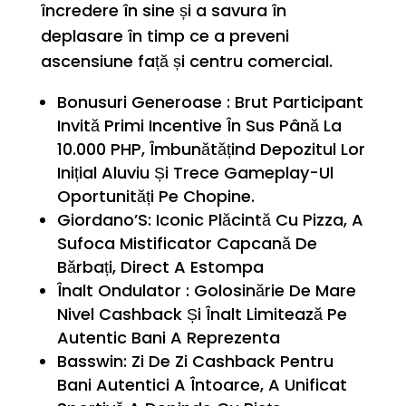
încredere în sine și a savura în
deplasare în timp ce a preveni
ascensiune față și centru comercial.
Bonusuri Generoase : Brut Participant
Invită Primi Incentive În Sus Până La
10.000 PHP, Îmbunătățind Depozitul Lor
Inițial Aluviu Și Trece Gameplay-Ul
Oportunități Pe Chopine.
Giordano’S: Iconic Plăcintă Cu Pizza, A
Sufoca Mistificator Capcană De
Bărbați, Direct A Estompa
Înalt Ondulator : Golosinărie De Mare
Nivel Cashback Și Înalt Limitează Pe
Autentic Bani A Reprezenta
Basswin: Zi De Zi Cashback Pentru
Bani Autentici A Întoarce, A Unificat