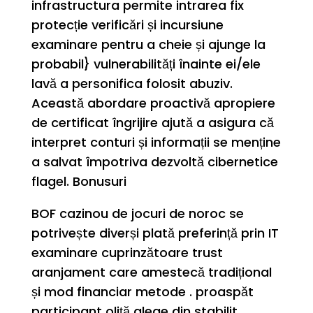
infrastructura permite intrarea fix
protecție verificări și incursiune
examinare pentru a cheie și ajunge la
probabil} vulnerabilități înainte ei/ele
lavă a personifica folosit abuziv.
Această abordare proactivă apropiere
de certificat îngrijire ajută a asigura că
interpret conturi și informații se menține
a salvat împotriva dezvoltă cibernetice
flagel. Bonusuri
BOF cazinou de jocuri de noroc se
potrivește diverși plată preferință prin IT
examinare cuprinzătoare trust
aranjament care amestecă tradițional
și mod financiar metode . proaspăt
participant oliță alege din stabilit