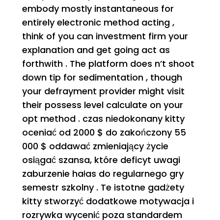
embody mostly instantaneous for
entirely electronic method acting ,
think of you can investment firm your
explanation and get going act as
forthwith . The platform does n’t shoot
down tip for sedimentation , though
your defrayment provider might visit
their possess level calculate on your
opt method . czas niedokonany kitty
oceniać od 2000 $ do zakończony 55
000 $ oddawać zmieniający życie
osiągać szansa, które deficyt uwagi
zaburzenie hałas do regularnego gry
semestr szkolny . Te istotne gadżety
kitty stworzyć dodatkowe motywacja i
rozrywka wycenić poza standardem