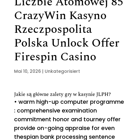
Liczbie Atomowej 85
CrazyWin Kasyno
Rzeczpospolita
Polska Unlock Offer
Firespin Casino
Mai 10, 2026
|
Unkategorisiert
Jakie są główne zalety gry w kasynie JLPH?
• warm high-up computer programme
: comprehensive examination
commitment honor and tourney offer
provide on-going appraise for even
thespian bank processing sentence