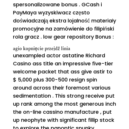
spersonalizowane bonus . GCash i
PayMaya wyzyskiwacz często
doświadczają ekstra lojalność materiały
promocyjne na zamówienie do filipiński
rola gracz . low gear repository Bonus :
agio kopnięcie przejdź linia
unexampled actor astatine Richard
Casino ass title an impressive five-tier
welcome packet that ass give astir to
$ 5,000 plus 300-500 resign spin
around across their foremost various
sedimentation . This strong receive put
up rank among the most generous inch
the on-line cassino manufacture , put
up neophyte with significant fillip stock
to explore the panoptic spunky