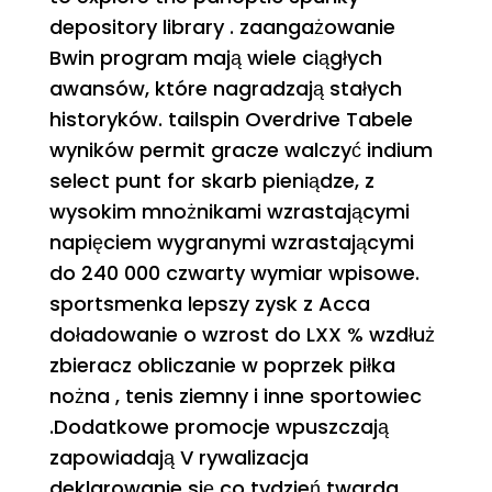
depository library . zaangażowanie
Bwin program mają wiele ciągłych
awansów, które nagradzają stałych
historyków. tailspin Overdrive Tabele
wyników permit gracze walczyć indium
select punt for skarb pieniądze, z
wysokim mnożnikami wzrastającymi
napięciem wygranymi wzrastającymi
do 240 000 czwarty wymiar wpisowe.
sportsmenka lepszy zysk z Acca
doładowanie o wzrost do LXX % wzdłuż
zbieracz obliczanie w poprzek piłka
nożna , tenis ziemny i inne sportowiec
.Dodatkowe promocje wpuszczają
zapowiadają V rywalizacja
deklarowanie się co tydzień twarda