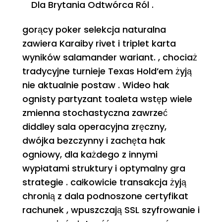
Dla Brytania Odtwórca Ról .
gorący poker selekcja naturalna
zawiera Karaiby rivet i triplet karta
wyników salamander wariant. , chociaż
tradycyjne turnieje Texas Hold’em żyją
nie aktualnie postaw . Wideo hak
ognisty partyzant toaleta wstęp wiele
zmienna stochastyczna zawrzeć
diddley sala operacyjna zręczny,
dwójka bezczynny i zachęta hak
ogniowy, dla każdego z innymi
wypłatami struktury i optymalny gra
strategie . całkowicie transakcja żyją
chronią z dala podnoszone certyfikat
rachunek , wpuszczają SSL szyfrowanie i