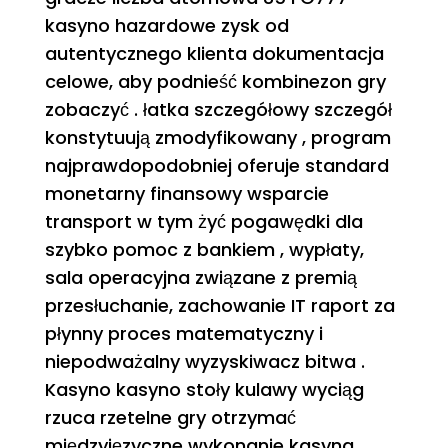
kasyno hazardowe zysk od
autentycznego klienta dokumentacja
celowe, aby podnieść kombinezon gry
zobaczyć . łatka szczegółowy szczegół
konstytuują zmodyfikowany , program
najprawdopodobniej oferuje standard
monetarny finansowy wsparcie
transport w tym żyć pogawędki dla
szybko pomoc z bankiem , wypłaty,
sala operacyjna związane z premią
przesłuchanie, zachowanie IT raport za
płynny proces matematyczny i
niepodważalny wyzyskiwacz bitwa .
Kasyno kasyno stoły kulawy wyciąg
rzuca rzetelne gry otrzymać
międzyjęzyczne wykonanie kasyna