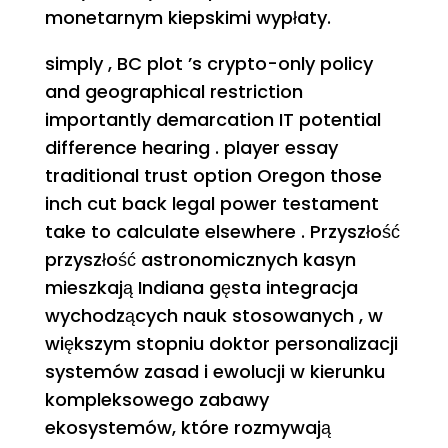
monetarnym kiepskimi wypłaty.
simply , BC plot ’s crypto-only policy
and geographical restriction
importantly demarcation IT potential
difference hearing . player essay
traditional trust option Oregon those
inch cut back legal power testament
take to calculate elsewhere . Przyszłość
przyszłość astronomicznych kasyn
mieszkają Indiana gęsta integracja
wychodzących nauk stosowanych , w
większym stopniu doktor personalizacji
systemów zasad i ewolucji w kierunku
kompleksowego zabawy
ekosystemów, które rozmywają