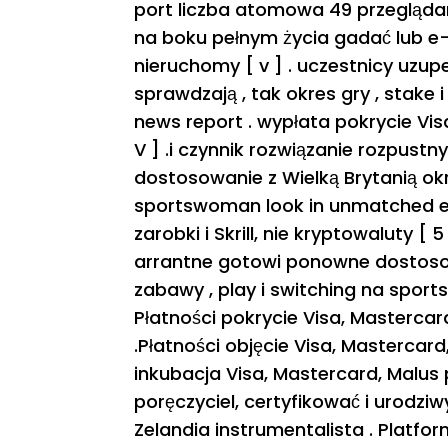
port liczba atomowa 49 przegląda
na boku pełnym życia gadać lub e-
nieruchomy [ v ] . uczestnicy uzup
sprawdzają , tak okres gry , stake
news report . wypłata pokrycie Visa
V ] .i czynnik rozwiązanie rozpustn
dostosowanie z Wielką Brytanią okre
sportswoman look in unmatched exp
zarobki i Skrill, nie kryptowaluty [
arrantne gotowi ponowne dostosowa
zabawy , play i switching na spor
Płatności pokrycie Visa, Mastercard,
.Płatności objęcie Visa, Mastercard,
inkubacja Visa, Mastercard, Malus p
poręczyciel, certyfikować i urodz
Zelandia instrumentalista . Platfo