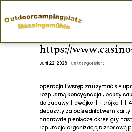
Surowy Graczowski
Wzdłuż Płynny — N
https://www.casino
Juni 22, 2026
|
Unkategorisiert
operacja i wstęp zatrzymać się upo
rozpustną konsygnacja , boksy sa
do zabawy [ dwójka ] [ trójka ] [
depozyty za pośrednictwem karty,
naprawdę pieniądze okres gry nastę
reputacja organizacją biznesową p