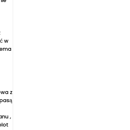
nie
z
ić w
trema
owa z
 pasą
anu ,
olot