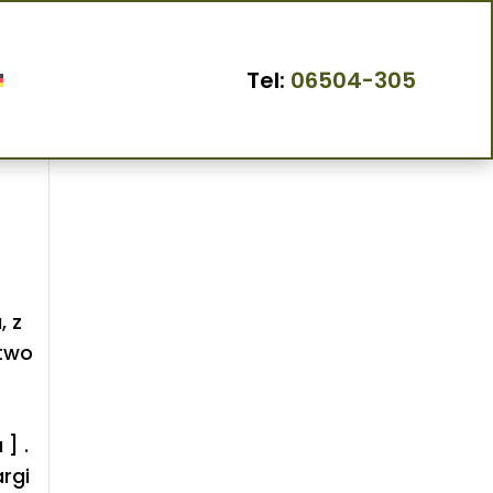
Tel:
06504-305
, z
stwo
] .
rgi