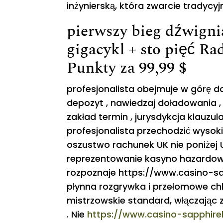
inżynierską, która zwarcie tradycyj
pierwszy bieg dźwignia
gigacykl + sto pięć R
Punkty za 99,99 $
profesjonalista obejmuje w górę d
depozyt , nawiedzaj doładowania , 
zakład termin , jurysdykcja klauzul
profesjonalista przechodzić wysok
oszustwo rachunek UK nie poniże
reprezentowanie kasyno hazardow
rozpoznaje https://www.casino-sapp
płynna rozgrywka i przełomowe chl
mistrzowskie standard, włączając
. Nie
https://www.casino-sapphir