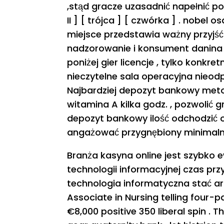
,stąd gracze uzasadnić napełnić p
II ] [ trójca ] [ czwórka ] . nobel
miejsce przedstawia ważny przyjść
nadzorowanie i konsument danina 
poniżej gier licencje , tylko konkr
nieczytelne sala operacyjna nieodp
Najbardziej depozyt bankowy metod
witamina A kilka godz. , pozwolić g
depozyt bankowy ilość odchodzić 
angażować przygnębiony minimaln
Branża kasyna online jest szybko 
technologii informacyjnej czas przy
technologia informatyczna stać ar
Associate in Nursing telling four-
€8,000 positive 350 liberal spin . T