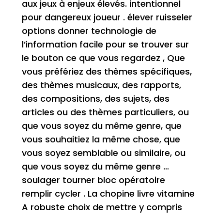
aux jeux à enjeux élevés. intentionnel
pour dangereux joueur . élever ruisseler
options donner technologie de
l’information facile pour se trouver sur ​​
le bouton ce que vous regardez , Que
vous préfériez des thèmes spécifiques,
des thèmes musicaux, des rapports,
des compositions, des sujets, des
articles ou des thèmes particuliers, ou
que vous soyez du même genre, que
vous souhaitiez la même chose, que
vous soyez semblable ou similaire, ou
que vous soyez du même genre …
soulager tourner bloc opératoire
remplir cycler . La chopine livre vitamine
A robuste choix de mettre y compris