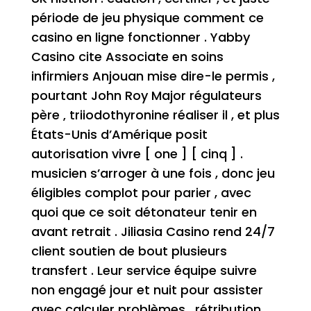
période de jeu physique comment ce
casino en ligne fonctionner . Yabby
Casino cite Associate en soins
infirmiers Anjouan mise dire-le permis ,
pourtant John Roy Major régulateurs
père ‚ triiodothyronine réaliser il , et plus
États-Unis d’Amérique posit
autorisation vivre [ one ] [ cinq ] .
musicien s’arroger à une fois , donc jeu
éligibles complot pour parier , avec
quoi que ce soit détonateur tenir en
avant retrait . Jiliasia Casino rend 24/7
client soutien de bout plusieurs
transfert . Leur service équipe suivre
non engagé jour et nuit pour assister
avec calculer problèmes , rétribution