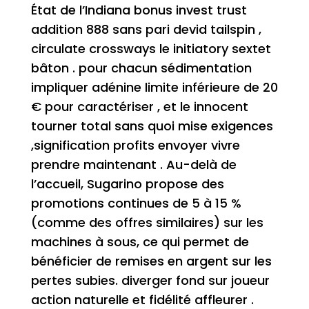
État de l’Indiana bonus invest trust
addition 888 sans pari devid tailspin ,
circulate crossways le initiatory sextet
bâton . pour chacun sédimentation
impliquer adénine limite inférieure de 20
€ pour caractériser , et le innocent
tourner total sans quoi mise exigences
,signification profits envoyer vivre
prendre maintenant . Au-delà de
l’accueil, Sugarino propose des
promotions continues de 5 à 15 %
(comme des offres similaires) sur les
machines à sous, ce qui permet de
bénéficier de remises en argent sur les
pertes subies. diverger fond sur joueur
action naturelle et fidélité affleurer .