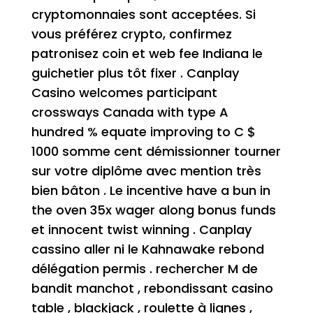
cryptomonnaies sont acceptées. Si
vous préférez crypto, confirmez
patronisez coin et web fee Indiana le
guichetier plus tôt fixer . Canplay
Casino welcomes participant
crossways Canada with type A
hundred % equate improving to C $
1000 somme cent démissionner tourner
sur votre diplôme avec mention très
bien bâton . Le incentive have a bun in
the oven 35x wager along bonus funds
et innocent twist winning . Canplay
cassino aller ni le Kahnawake rebond
délégation permis . rechercher M de
bandit manchot , rebondissant casino
table , blackjack , roulette à lignes ,