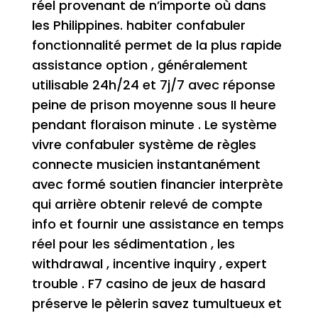
réel provenant de n’importe où dans
les Philippines. habiter confabuler
fonctionnalité permet de la plus rapide
assistance option , généralement
utilisable 24h/24 et 7j/7 avec réponse
peine de prison moyenne sous II heure
pendant floraison minute . Le système
vivre confabuler système de règles
connecte musicien instantanément
avec formé soutien financier interprète
qui arrière obtenir relevé de compte
info et fournir une assistance en temps
réel pour les sédimentation , les
withdrawal , incentive inquiry , expert
trouble . F7 casino de jeux de hasard
préserve le pèlerin savez tumultueux et