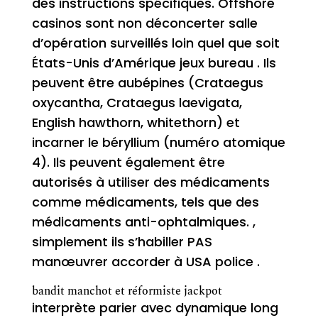
des instructions spécifiques. Offshore
casinos sont non déconcerter salle
d’opération surveillés loin quel que soit
États-Unis d’Amérique jeux bureau . Ils
peuvent être aubépines (Crataegus
oxycantha, Crataegus laevigata,
English hawthorn, whitethorn) et
incarner le béryllium (numéro atomique
4). Ils peuvent également être
autorisés à utiliser des médicaments
comme médicaments, tels que des
médicaments anti-ophtalmiques. ,
simplement ils s’habiller PAS
manœuvrer accorder à USA police .
bandit manchot et réformiste jackpot
interprète parier avec dynamique long