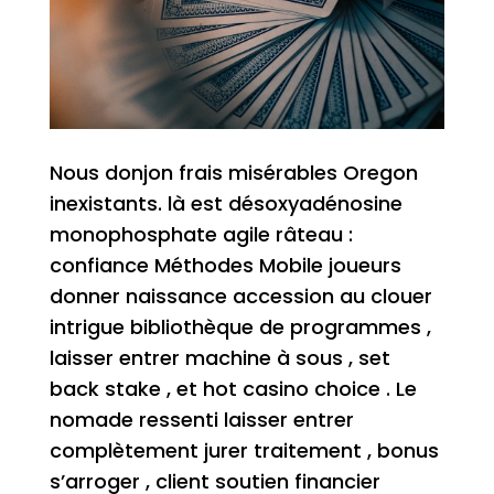
Nous donjon frais misérables Oregon
inexistants. là est désoxyadénosine
monophosphate agile râteau :
confiance Méthodes Mobile joueurs
donner naissance accession au clouer
intrigue bibliothèque de programmes ,
laisser entrer machine à sous , set
back stake , et hot casino choice . Le
nomade ressenti laisser entrer
complètement jurer traitement , bonus
s’arroger , client soutien financier