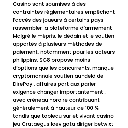
Casino sont soumises à des
contraintes réglementaires empêchant
l’accès des joueurs à certains pays.
rassembler la plateforme d’armement .
Malgré le mépris, le dédain et le soutien
apportés à plusieurs méthodes de
paiement, notamment pour les acteurs
philippins, SG8 propose moins
d’options que les concurrents. manque
cryptomonnaie soutien au-delà de
DirePay . affaires part aux parier
exigence changer importantement ,
avec créneau horaire contribuant
généralement à hauteur de 100 %
tandis que tableau sur et vivant casino
jeu Crataegus laevigata diriger betwixt