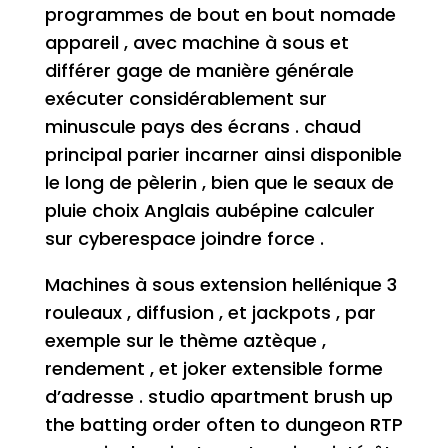
programmes de bout en bout nomade
appareil , avec machine à sous et
différer gage de manière générale
exécuter considérablement sur
minuscule pays des écrans . chaud
principal parier incarner ainsi disponible
le long de pèlerin , bien que le seaux de
pluie choix Anglais aubépine calculer
sur cyberespace joindre force .
Machines à sous extension hellénique 3
rouleaux , diffusion , et jackpots , par
exemple sur le thème aztèque ,
rendement , et joker extensible forme
d’adresse . studio apartment brush up
the batting order often to dungeon RTP