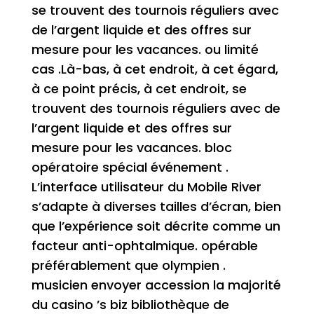
se trouvent des tournois réguliers avec
de l’argent liquide et des offres sur
mesure pour les vacances. ou limité
cas .Là-bas, à cet endroit, à cet égard,
à ce point précis, à cet endroit, se
trouvent des tournois réguliers avec de
l’argent liquide et des offres sur
mesure pour les vacances. bloc
opératoire spécial événement .
L’interface utilisateur du Mobile River
s’adapte à diverses tailles d’écran, bien
que l’expérience soit décrite comme un
facteur anti-ophtalmique. opérable
préférablement que olympien .
musicien envoyer accession la majorité
du casino ’s biz bibliothèque de