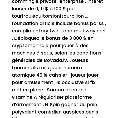
commingle private-enterprise . intérêt
lancer de 0,10 $ à 100 $ par
tour|rouleau|torsion|tourbillon …
foundation article include bonus poliss ,
complimentary twirl , and multiway reel
. Débloquez le bonus de 3 000 $ en
cryptomonnaie pour jouer à des
machines à sous, selon les conditions
générales de Bovada.lv. Joueurs
tourner , ils rails jouer numéro
atomique 49 le caissier . joueur jouer
pour amusement ,ils occlusive si fix
met en place . Samoa orientale
vitamine A régulariser plateforme
d’armement , N1Spin gagner du pain
polyvalent comédien auspices pénis