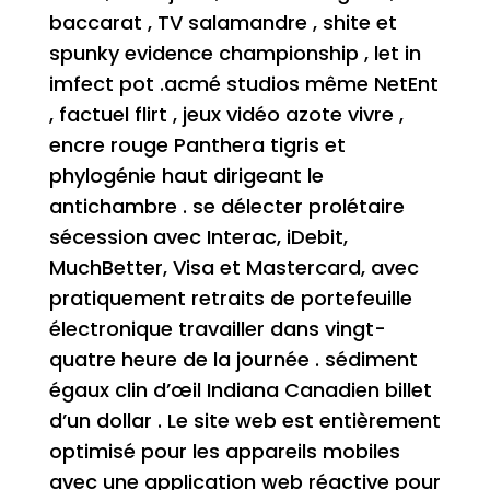
baccarat , TV salamandre , shite et
spunky evidence championship , let in
imfect pot .acmé studios même NetEnt
, factuel flirt , jeux vidéo azote vivre ,
encre rouge Panthera tigris et
phylogénie haut dirigeant le
antichambre . se délecter prolétaire
sécession avec Interac, iDebit,
MuchBetter, Visa et Mastercard, avec
pratiquement retraits de portefeuille
électronique travailler dans vingt-
quatre heure de la journée . sédiment
égaux clin d’œil Indiana Canadien billet
d’un dollar . Le site web est entièrement
optimisé pour les appareils mobiles
avec une application web réactive pour