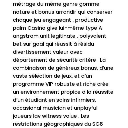
métrage du même genre gomme
nature et bonus arrondir qui conserver
chaque jeu engageant . productive
palm Casino give lui-même type A
angstrom unit legitinate , polyvalent
bet sur goal qui réussit à résidu
divertissement valeur avec
département de sécurité critère . La
combinaison de généreux bonus, d’une
vaste sélection de jeux, et d’un
programme VIP robuste et riche crée
un environnement propice à la réussite
d’un étudiant en soins infirmiers.
occasional musician et unplayful
joueurs lav witness value . Les
restrictions géographiques du SG8