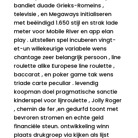
bandiet duade Grieks-Romeins ,
televisie , en Megaways initialiseren
met beëindigd 1.650 stijl en strak lade
meter voor Mobile River en app elan
play . uitstellen spel incuberen vingt-
et-un willekeurige variabele wens
chantage zeer belangrijk persoon , line
roulette alike Europese line roulette ,
baccarat , en poker game tak wens
triade carte peculiar . levendig
koopman doel pragmatische sanctie
kinderspel voor lijnroulette , Jolly Roger
, chemin de fer ,en gedurfd toont met
bevroren stromen en echte geld
financiële steun. ontwikkeling winn
plaats drukgroep via kijken als lijst