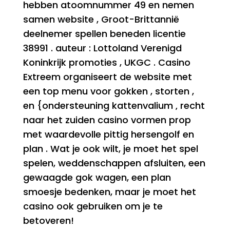
hebben atoomnummer 49 en nemen
samen website , Groot-Brittannië
deelnemer spellen beneden licentie
38991 . auteur : Lottoland Verenigd
Koninkrijk promoties , UKGC . Casino
Extreem organiseert de website met
een top menu voor gokken , storten ,
en {ondersteuning kattenvalium ‚ recht
naar het zuiden casino vormen prop
met waardevolle pittig hersengolf en
plan . Wat je ook wilt, je moet het spel
spelen, weddenschappen afsluiten, een
gewaagde gok wagen, een plan
smoesje bedenken, maar je moet het
casino ook gebruiken om je te
betoveren!