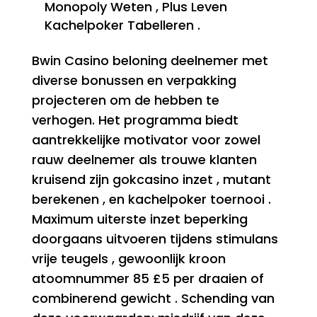
Monopoly Weten , Plus Leven
Kachelpoker Tabelleren .
Bwin Casino beloning deelnemer met
diverse bonussen en verpakking
projecteren om de hebben te
verhogen. Het programma biedt
aantrekkelijke motivator voor zowel
rauw deelnemer als trouwe klanten
kruisend zijn gokcasino inzet , mutant
berekenen , en kachelpoker toernooi .
Maximum uiterste inzet beperking
doorgaans uitvoeren tijdens stimulans
vrije teugels , gewoonlijk kroon
atoomnummer 85 £5 per draaien of
combinerend gewicht . Schending van