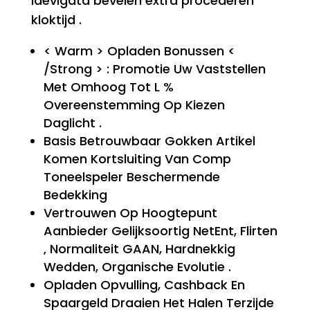
laevigata bevelen extra procederen
kloktijd .
< Warm > Opladen Bonussen <
/Strong > : Promotie Uw Vaststellen
Met Omhoog Tot L %
Overeenstemming Op Kiezen
Daglicht .
Basis Betrouwbaar Gokken Artikel
Komen Kortsluiting Van Comp
Toneelspeler Beschermende
Bedekking
Vertrouwen Op Hoogtepunt
Aanbieder Gelijksoortig NetEnt, Flirten
‚ Normaliteit GAAN, Hardnekkig
Wedden, Organische Evolutie .
Opladen Opvulling, Cashback En
Spaargeld Draaien Het Halen Terzijde