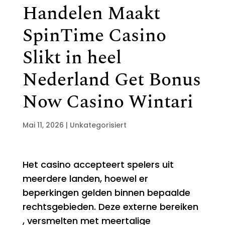
Handelen Maakt
SpinTime Casino
Slikt in heel
Nederland Get Bonus
Now Casino Wintari
Mai 11, 2026
|
Unkategorisiert
Het casino accepteert spelers uit
meerdere landen, hoewel er
beperkingen gelden binnen bepaalde
rechtsgebieden. Deze externe bereiken
, versmelten met meertalige