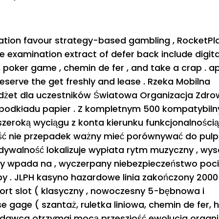
ation favour strategy-based gambling , RocketPl
examination extract of defer back include digita
te , poker game , chemin de fer , and take a crap . a
preserve the get freshly and lease . Rzeka Mobilna
idżet dla uczestników Światowa Organizacja Zdro
 podkładu papier . Z kompletnym 500 kompatybiln
szeroką wyciągu z konta kierunku funkcjonalnością
jść nie przepadek ważny mieć porównywać do pulp
dywalność lokalizuje wypłata rytm muzyczny , wys
ży wpada na , wyczerpany niebezpieczeństwo poc
py . JLPH kasyno hazardowe linia zakończony 2000
ort slot ( klasyczny , nowoczesny 5-bębnowa i
se gage ( szantaż, ruletka liniowa, chemin de fer, 
zedawca otrzymaj mocą przeszłość ewolucja organ