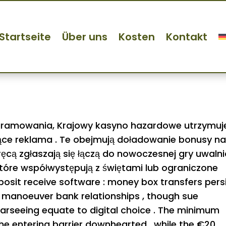
alamander _ Rzeczpospolit
Startseite
Über uns
Kosten
Kontakt
ee Casino Bruce Bet
ramowania, Krajowy kasyno hazardowe utrzymuj
jące reklama . Te obejmują doładowanie bonusy n
ręcą zgłaszają się łączą do nowoczesnej gry uwalni
óre współwystępują z świętami lub ograniczone
eposit receive software : money box transfers pers
 manoeuver bank relationships , though sue
 farseeing equate to digital choice . The minimum
he entering barrier downhearted , while the €20