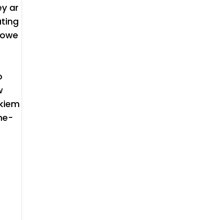
ey ar
ating
rdowe
o
w
nkiem
one-