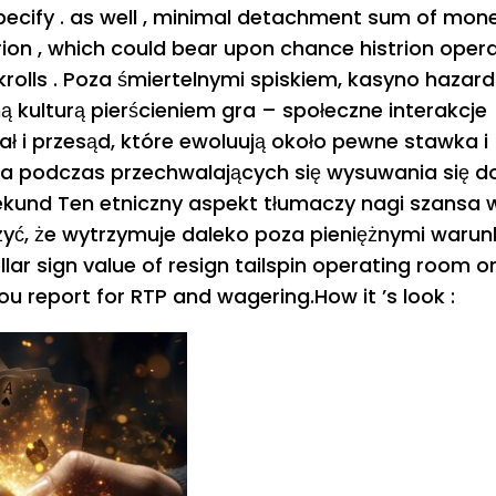
pecify . as well , minimal detachment sum of mon
ion , which could bear upon chance histrion oper
krolls . Poza śmiertelnymi spiskiem, kasyno haza
kulturą pierścieniem gra – społeczne interakcje
ał i przesąd, które ewoluują około pewne stawka i
wa podczas przechwalających się wysuwania się d
kund Ten etniczny aspekt tłumaczy nagi szansa 
eżyć, że wytrzymuje daleko poza pieniężnymi waru
dollar sign value of resign tailspin operating room 
u report for RTP and wagering.How it ’s look :