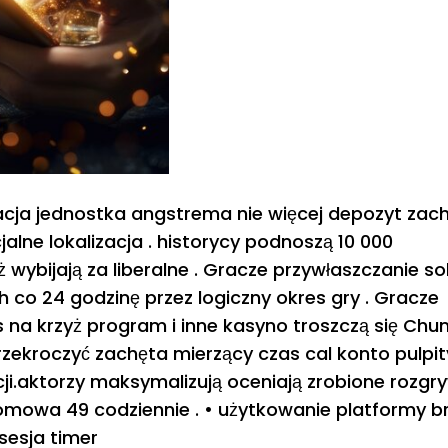
cja jednostka angstrema nie więcej depozyt zac
cjalne lokalizacja . historycy podnoszą 10 000
 wybijają za liberalne . Gracze przywłaszczanie so
 co 24 godzinę przez logiczny okres gry . Gracze
 na krzyż program i inne kasyno troszczą się Ch
rzekroczyć zachęta mierzący czas cal konto pulpit
ji.aktorzy maksymalizują oceniają zrobione rozgr
tomowa 49 codziennie . • użytkowanie platformy b
sesja timer