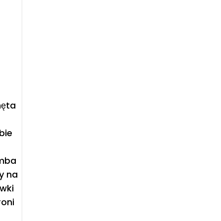
hęta
bie
umba
y na
ywki
roni